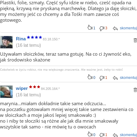
Plastiki, folie, szmaty. Część syfu idzie w niebo, cześć opada na
piękną, krzywą nie pryskaną marchewkę. Dlatego ja daję słoiczki,
my możemy jeść co chcemy a dla Tośki mam zawsze coś
gotowego.
1
3
skomentuj
Rina
83.18.150.*
(16 lat temu)
Używałam słoiczków, teraz sama gotuję. Na co ci żywność eko,
jak środowisko skażone
Cokolwiek w życiu robisz, nie ma większego znaczenia. Ale ważne jest, żeby to robić
0
1
skomentuj
wiper
84.205.164.*
(16 lat temu)
marynia...miałam dokładnie takie same odczucia...
na poczatku gotowałam mniej więcej takie same zestawienia co
w słoiczkach a moje jakoś lepiej smakowało :)
no i niby te słocziki są różne ale jak dla mnie smakowały
wszytskie tak samo - nie mówię tu o owocach
0
1
skomentuj