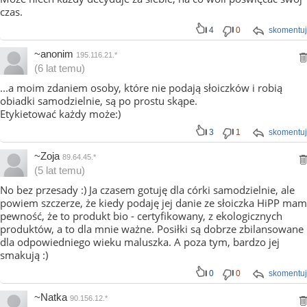
czas.
4
0
skomentuj
~anonim
195.116.21.*
(6 lat temu)
...a moim zdaniem osoby, które nie podają słoiczków i robią
obiadki samodzielnie, są po prostu skąpe.
Etykietować każdy może:)
3
1
skomentuj
~Zoja
89.64.45.*
(5 lat temu)
No bez przesady :) Ja czasem gotuję dla córki samodzielnie, ale
powiem szczerze, że kiedy podaję jej danie ze słoiczka HiPP mam
pewność, że to produkt bio - certyfikowany, z ekologicznych
produktów, a to dla mnie ważne. Posiłki są dobrze zbilansowane
dla odpowiedniego wieku maluszka. A poza tym, bardzo jej
smakują :)
0
0
skomentuj
~Natka
90.156.12.*