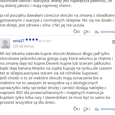
sezonowe owoce i warzywa, wtedy jest największa pewność, że
są dobrej jakości i mają najmniej chemii.
Ja od początku dawałam córeczce słoiczki na zmianę z obiadkami
gotowanymi z warzyw z normalnych sklepów. Nic się nie działo i
nie dzieje, jest zdrowa i silna :) Nic jej nie uczula.
0
1
skomentuj
ania27
89.75.66.*
(16 lat temu)
Mi też lekarka zalecała kupne słoiczki.Mateusz długo jadł tylko
słoiczkowe jedzonko,teraz gotuję zupy które wkońcu je chętnie i
na zmianę daję też kupne.Deserki kupne lub ścieram jabłuszko
bądz daję banana.Mięsko na zupkę kupuję na rynku,ale czasem
też w sklepie,warzywa staram się od rolników kupować.
Jeśli chodzi o to że niektóre słoiczki mają oznaczenie bio a
niektóre nie to uważam że wszystkie są z ekologicznych
upraw,tylko żeby sprzedać drożej i zarobić dodają naklejkę z
napisem BIO dla przewrażliwionych i majętnych mamuś.Ja
kupiłam tylko kilka razy i stwierdziłam że musi być to samo bo
przezież wszystkie są dla dzieci.
1
1
skomentuj