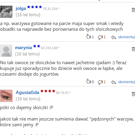
jolga
78.31.154.*
(16 lat temu)
a np. warzywa gotowane na parze maja super smak i wtedy
obiadki sa naprawde bez porownania do tych sloiczkowych
1
1
skomentuj
marynia
62.233.168.*
(16 lat temu)
No tak owoce ze słoiczków to nawet jachetnie zjadam :) Teraz
kupuje juz sporadycznie bo dziecie woli owoce w łapke, ale
czasami dodaje do jogurtów.
0
1
skomentuj
AgusiaGda
89.79.57.*
(16 lat temu)
póki co dajemy słoiczki :P
jakoś tak nie mam jeszcze sumienia dawać "pędzonych" warzyw,
które sami jemy :P