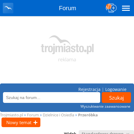
Forum
Rejestracja
|
Logowanie
Wyszukiwanie zaawansowane
»
»
»
Trojmiasto.pl
Forum
Dzielnice i Osiedla
Przeróbka
Nowy temat
Widok