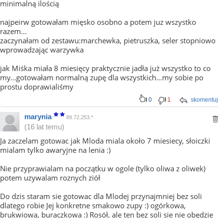
minimalną ilością
najpeirw gotowałam mięsko osobno a potem juz wszystko
razem...
zaczynałam od zestawu:marchewka, pietruszka, seler stopniowo
wprowadzając warzywka
jak Miśka miała 8 miesięcy praktycznie jadła już wszystko to co
my...gotowałam normalną zupę dla wszystkich...my sobie po
prostu doprawialiśmy
0
1
skomentuj
marynia
89.72.253.*
(16 lat temu)
Ja zaczelam gotowac jak Mloda miala około 7 miesiecy, słoiczki
mialam tylko awaryjne na lenia :)
Nie przyprawialam na początku w ogole (tylko oliwa z oliwek)
potem uzywalam roznych ziół
Do dzis staram sie gotowac dla Mlodej przynajmniej bez soli
dlatego robie Jej konkretne smakowo zupy :) ogórkowa,
brukwiowa, buraczkowa :) Rosół, ale ten bez soli sie nie obędzie