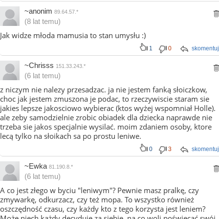
~anonim
89.64.57.*
(8 lat temu)
Jak widze młoda mamusia to stan umysłu :)
1
0
skomentuj
~Chrisss
151.33.243.*
(6 lat temu)
z niczym nie nalezy przesadzac. ja nie jestem fanką słoiczkow,
choc jak jestem zmuszona je podac, to rzeczywiscie staram sie
jakies lepsze jakosciowo wybierac (ktos wyżej wspomniał Holle).
ale zeby samodzielnie zrobic obiadek dla dziecka naprawde nie
trzeba sie jakos specjalnie wysilać. moim zdaniem osoby, ktore
lecą tylko na słoikach sa po prostu leniwe.
0
3
skomentuj
~Ewka
81.190.8.*
(6 lat temu)
A co jest złego w byciu "leniwym"? Pewnie masz pralkę, czy
zmywarkę, odkurzacz, czy też mopa. To wszystko również
oszczędność czasu, czy każdy kto z tego korzysta jest leniem?
Może niech każdy decyduje za siebie, na co woli poświęcać swój