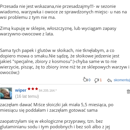
Przesada nie jest wskazana,nie przesadzajmy!!!- w sezonie
wiadomo, warzywka i owoce ze sprawdzonych miejsc- u nas na
wsi problemu z tym nie ma.
Zimą kupuję w sklepie, włoszczyznę, lub wyciągam zapasy
warzywno-owocowe z lata.
Sama tych papek i glutów w słoikach, nie tknęłabym, a co
dopiero mowa o smaku.Nie sądzę, że słoikowe jedzenie jest
jakieś "specjalne, zbiory z kosmosu":)-chyba same w to nie
wierzycie, pisząc, żę to zbiory inne niż te ze sklepowych warzyw i
owoców;)
0
1
skomentuj
wiper
84.205.164.*
(16 lat temu)
zaczęłam dawać Miśce słoiczki jak miała 5,5 miesiąca, po
miesiącu się poddałam i zaczęłam gotować sama
zaopatrzyłam się w ekologiczne przyprawy, tzn. bez
glutaminianu sodu i tym podobnych i bez soli albo z jej