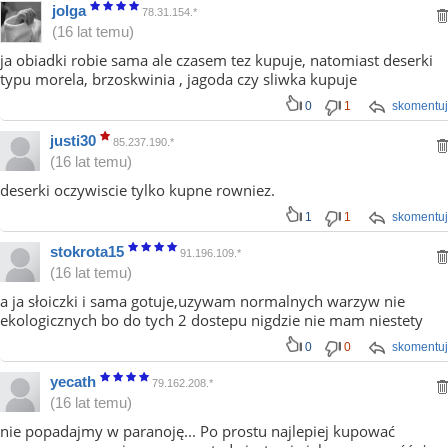
jolga
78.31.154.*
(16 lat temu)
ja obiadki robie sama ale czasem tez kupuje, natomiast deserki
typu morela, brzoskwinia , jagoda czy sliwka kupuje
0
1
skomentuj
justi30
85.237.190.*
(16 lat temu)
deserki oczywiscie tylko kupne rowniez.
1
1
skomentuj
stokrota15
91.196.109.*
(16 lat temu)
a ja słoiczki i sama gotuje,uzywam normalnych warzyw nie
ekologicznych bo do tych 2 dostepu nigdzie nie mam niestety
0
0
skomentuj
yecath
79.162.208.*
(16 lat temu)
nie popadajmy w paranoję... Po prostu najlepiej kupować