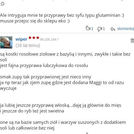
:D
Ale intryguja mnie te przyprawy bez syfu typu glutaminian :)
musze przejsc się do sklepu eko :)
1
1
skomentuj
wiper
84.205.164.*
(16 lat temu)
są kostki rosołowe ziołowe z bazylią i innymi, zwykłe i takie bez
soli
jest fajna przyprawa lubczykowa do rosołu
smak zupy tak przyprawionej jest nieco inny
ja np teraz jak zjem zupę gdzie jest dodana Maggi to od razu
wyczuje
ja lubię jeszcze przyprawę włoską...daję ją głównie do mięs
i jeszcze do ryb też jest swietna
one są na bazie samych ziół i warzyw suszonych z dodatkiem
soli lub całkowicie bez niej