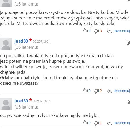
(16 lat temu)
Ja podaje od początku wszystko ze słoiczka. Nie tylko boi. Młody
zajada super i nie ma problemów wysypkowo - brzusznych, więc
jest oki. Mi też dwóch pediatrów mówiło, że tylko słoiczki.
0
3
skomentuj
justi30
85.237.190.*
(16 lat temu)
na początku dawalam tylko kupne,bo tyle te mala chciala
jesc.potem na przemian kupne plus swoje.
w tej chwili tylko swoje,czasem mieszam z kupnymi,bo wtedy
chętniej jada.
Gdyby tam bylo tyle chemii,to nie byloby udostępnione dla
dzieci nie uwazasz?
0
2
skomentuj
justi30
85.237.190.*
(16 lat temu)
oczywiscie zadnych złych skutków nigdy nie było.
0
1
skomentuj