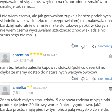
wydawalo mi się, ze bez wzgledu na róznorodnosc smaków to
smakuje tak samo....
I nie wiem czemu, ale jak gotowalam zupke z bardzo podobnych
skladnikow jak w sloiczku (nie przyprawialam) to smakowala ona
bardziej naturalnie dla mnie niz te sloiczkowe papki, w których
nie wiem czemu wyczuwałam sztuczność (choc w skladzie nic
sztucznego nie ma...)
0
1
skomentuj
ententino
84.10.144.*
(16 lat temu)
nam tez lekarka zalecila kupowac sloiczki (poki co deserki) no
chyba ze mamy dostep do naturalnych warzyw/owocow
0
1
skomentuj
amielka
83.19.243.*
(16 lat temu)
Znam takich miłych staruszków. 5 osobowa rodzina mojej ciotki
produkuje jeden 20 litrowy worek śmieci tygodniowo. Jak?
bardzo prosto, mają piec i w tym piecu palą wszystko co się da.