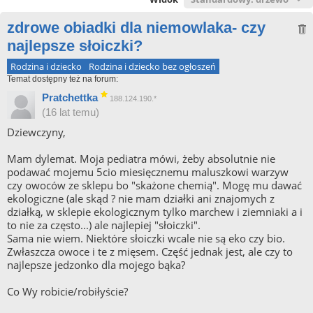
zdrowe obiadki dla niemowlaka- czy
najlepsze słoiczki?
Rodzina i dziecko
Rodzina i dziecko bez ogłoszeń
Temat dostępny też na forum:
Pratchettka
188.124.190.*
(16 lat temu)
Dziewczyny,
Mam dylemat. Moja pediatra mówi, żeby absolutnie nie
podawać mojemu 5cio miesięcznemu maluszkowi warzyw
czy owoców ze sklepu bo "skażone chemią". Mogę mu dawać
ekologiczne (ale skąd ? nie mam działki ani znajomych z
działką, w sklepie ekologicznym tylko marchew i ziemniaki a i
to nie za często...) ale najlepiej "słoiczki".
Sama nie wiem. Niektóre słoiczki wcale nie są eko czy bio.
Zwłaszcza owoce i te z mięsem. Część jednak jest, ale czy to
najlepsze jedzonko dla mojego bąka?
Co Wy robicie/robiłyście?