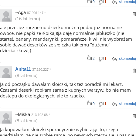
0
1
skomentuj
~Aga
87.206.147.*
(16 lat temu)
ale przecież rocznemu dziecku można podac już normalne
owoce, nie papki ze słoika;))ja daję normalnie jabłuszko (nie
starte), banany, mandarynki, pomarańcze, kiwi, nie wyobrażam
sobie dawać deserków ze słoiczka takiemu "dużemu"
dzieciaczkowi;)
2
1
skomentuj
Anita11
37.190.227.*
(8 lat temu)
Ja od początku dawałam słoiczki, tak też poradził mi lekarz.
Czasami deserki robiłam sama z kupnych warzyw, bo nie mam
dostępu do ekologicznych, ale to rzadko.
0
1
skomentuj
~Miśka
213.192.68.*
(8 lat temu)
Ja kupowałam słoiczki sporadycznie wybierając to, czego
wiedziałam, że nie zrobię sama, bo pewnych rzeczy się u nas nie