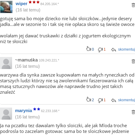
wiper
84.205.164.*
(16 lat temu)
gotuję sama bo moje dziecko nie lubi słoiczków...jedynie desery
jadła...ale w sezonie to i tak się nie opłaca skoro są świeże owoce
wolałam jej dawać truskawki z działki z jogurtem ekologicznym
niż te słoiczki
0
1
skomentuj
~mamuśka
109.243.221.*
(16 lat temu)
warzywa dla synka zawsze kupowałam na małych ryneczkach od
starszych ludzi którzy nie są zwolennikami faszerowania ich całą
masą sztucznych nawozów ale naprawde trudno jest takich
znaleźć
2
1
skomentuj
marynia
62.233.168.*
(16 lat temu)
Ja na pczatku tez dawalam tylko sloiczki, ale jak Mloda troche
podrosla to zaczelam gotowac sama bo te sloiczkowe jedzenie