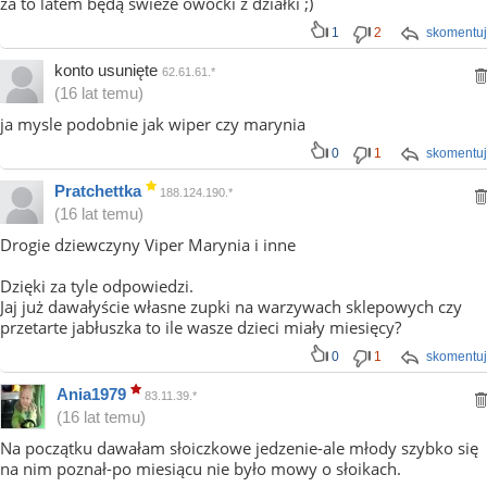
za to latem będą świeże owocki z działki ;)
1
2
skomentuj
konto usunięte
62.61.61.*
(16 lat temu)
ja mysle podobnie jak wiper czy marynia
0
1
skomentuj
Pratchettka
188.124.190.*
(16 lat temu)
Drogie dziewczyny Viper Marynia i inne
Dzięki za tyle odpowiedzi.
Jaj już dawałyście własne zupki na warzywach sklepowych czy
przetarte jabłuszka to ile wasze dzieci miały miesięcy?
0
1
skomentuj
Ania1979
83.11.39.*
(16 lat temu)
Na początku dawałam słoiczkowe jedzenie-ale młody szybko się
na nim poznał-po miesiącu nie było mowy o słoikach.