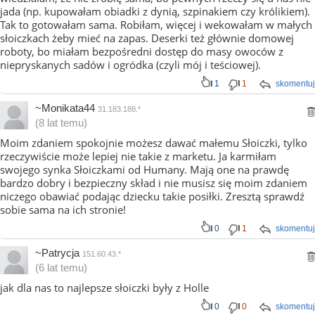
jada (np. kupowałam obiadki z dynią, szpinakiem czy królikiem).
Tak to gotowałam sama. Robiłam, więcej i wekowałam w małych
słoiczkach żeby mieć na zapas. Deserki też głównie domowej
roboty, bo miałam bezpośredni dostęp do masy owoców z
niepryskanych sadów i ogródka (czyli mój i teściowej).
1
1
skomentuj
~Monikata44
31.183.188.*
(8 lat temu)
Moim zdaniem spokojnie możesz dawać małemu Słoiczki, tylko
rzeczywiście może lepiej nie takie z marketu. Ja karmiłam
swojego synka Słoiczkami od Humany. Mają one na prawdę
bardzo dobry i bezpieczny skład i nie musisz się moim zdaniem
niczego obawiać podając dziecku takie posiłki. Zresztą sprawdź
sobie sama na ich stronie!
0
1
skomentuj
~Patrycja
151.60.43.*
(6 lat temu)
jak dla nas to najlepsze słoiczki były z Holle
0
0
skomentuj