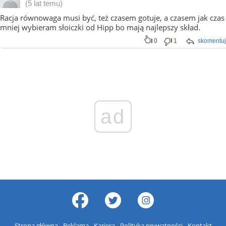
(5 lat temu)
Racja równowaga musi być, też czasem gotuje, a czasem jak czas
mniej wybieram słoiczki od Hipp bo mają najlepszy skład.
0
1
skomentuj
ad
Strona główna
Reklama
Kariera
Polityka prywatności
Kontakt