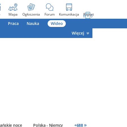
o
Mapa
Ogłoszenia
Forum
Komunikacja
Raport
Praca
Nauka
Wideo
Więcej
»
ańskie noce
Polska - Niemcy
+
688