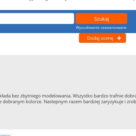
Wyszukiwanie zaawansowane
Dodaj ocenę
układa bez zbytniego modelowania. Wszystko bardzo trafnie dobr
e dobranym kolorze. Nastepnym razem bardziej zaryzykuje i zro
yzjerzy