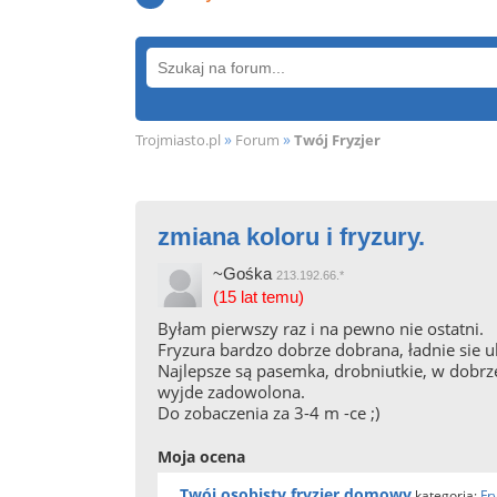
»
»
Trojmiasto.pl
Forum
Twój Fryzjer
zmiana koloru i fryzury.
~Gośka
213.192.66.*
(15 lat temu)
Byłam pierwszy raz i na pewno nie ostatni.
Fryzura bardzo dobrze dobrana, ładnie sie 
Najlepsze są pasemka, drobniutkie, w dobrz
wyjde zadowolona.
Do zobaczenia za 3-4 m -ce ;)
Moja ocena
Twój osobisty fryzjer domowy
kategoria:
Fr