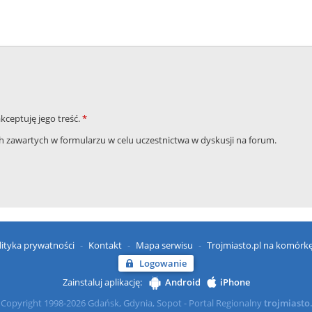
akceptuję jego treść.
*
zawartych w formularzu w celu uczestnictwa w dyskusji na forum.
lityka prywatności
Kontakt
Mapa serwisu
Trojmiasto.pl na komórk
Logowanie
Zainstaluj aplikację:
Android
iPhone
Copyright 1998-2026 Gdańsk, Gdynia, Sopot - Portal Regionalny
trojmiasto