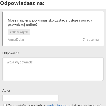
Odpowiadasz na:
Może najpierw powinnaś skorzystać z usługi i porady
prawniczej online?
zobacz wątek
AnnaDolar
7 lat temu
Odpowiedź
Autor
Zapoznała/em się z treścią
regulaminu forum
i akceptuję jego treść.