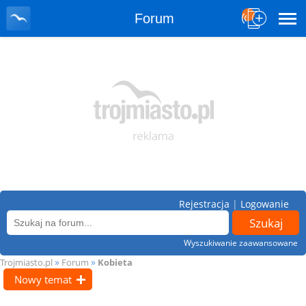
Forum
Rejestracja
|
Logowanie
Wyszukiwanie zaawansowane
»
»
Trojmiasto.pl
Forum
Kobieta
Nowy temat