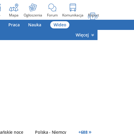
o
Mapa
Ogłoszenia
Forum
Komunikacja
Raport
Praca
Nauka
Wideo
Więcej
»
ańskie noce
Polska - Niemcy
+
688