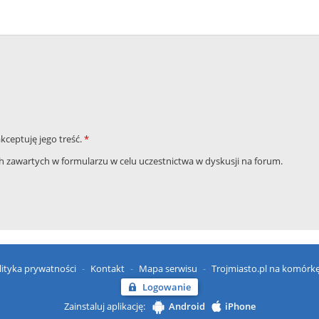
akceptuję jego treść.
*
zawartych w formularzu w celu uczestnictwa w dyskusji na forum.
lityka prywatności
Kontakt
Mapa serwisu
Trojmiasto.pl na komórk
Logowanie
Zainstaluj aplikację:
Android
iPhone