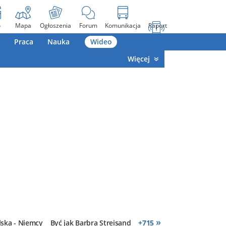
o
Mapa
Ogłoszenia
Forum
Komunikacja
Raport
Praca
Nauka
Wideo
Więcej
»
lska - Niemcy
Być jak Barbra Streisand
+
715