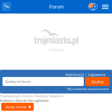
Forum
Rejestracja
|
Logowanie
Wyszukiwanie zaawansowane
»
»
»
Trojmiasto.pl
Forum
Rodzina i dziecko
Rodzina i dziecko bez ogłoszeń
Nowy temat