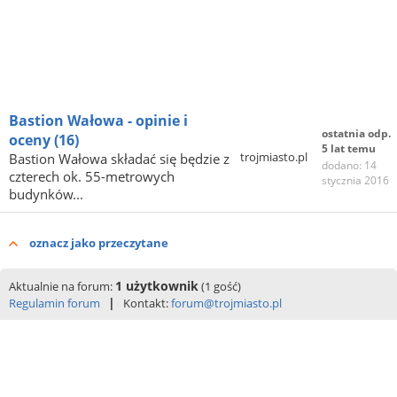
Bastion Wałowa - opinie i
ostatnia odp.
oceny
(16)
5 lat temu
trojmiasto.pl
Bastion Wałowa składać się będzie z
dodano: 14
czterech ok. 55-metrowych
stycznia 2016
budynków...
oznacz jako przeczytane
1 użytkownik
Aktualnie na forum:
(1 gość)
|
Regulamin forum
Kontakt:
forum@trojmiasto.pl