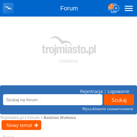
Forum
Rejestracja
|
Logowanie
Wyszukiwanie zaawansowane
»
»
Trojmiasto.pl
Forum
Bastion Wałowa
Nowy temat