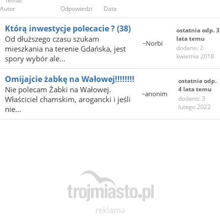
Temat
Autor
Odpowiedzi
Data
Którą inwestycje polecacie ?
(38)
ostatnia odp. 3
Od dłuższego czasu szukam
lata temu
~Norbi
mieszkania na terenie Gdańska, jest
dodano: 2
kwietnia 2018
spory wybór ale...
Omijajcie żabkę na Wałowej!!!!!!!!
ostatnia odp.
Nie polecam Żabki na Wałowej.
4 lata temu
~anonim
Właściciel chamskim, arogancki i jeśli
dodano: 3
lutego 2022
nie...