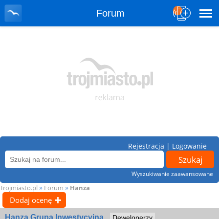
Forum
Rejestracja
|
Logowanie
Wyszukiwanie zaawansowane
»
»
Trojmiasto.pl
Forum
Hanza
Dodaj ocenę
Hanza Grupa Inwestycyjna
Deweloperzy