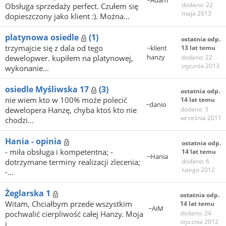
~Adam
dodano: 22
Obsługa sprzedaży perfect. Czułem się
maja 2013
dopieszczony jako klient :). Można...
platynowa osiedle
(1)
ostatnia odp.
trzymajcie się z dala od tego
~klient
13 lat temu
hanzy
dewelopwer. kupiłem na platynowej,
dodano: 22
stycznia 2013
wykonanie...
osiedle Myśliwska 17
(3)
ostatnia odp.
nie wiem kto w 100% może polecić
14 lat temu
~danio
dewelopera Hanzę, chyba ktoś kto nie
dodano: 3
września 2011
chodzi...
Hania - opinia
ostatnia odp.
- miła obsługa i kompetentna; -
14 lat temu
~Hania
dotrzymane terminy realizacji zlecenia;
dodano: 6
lutego 2012
-...
Żeglarska 1
ostatnia odp.
Witam, Chciałbym przede wszystkim
14 lat temu
~AiM
pochwalić cierpliwość całej Hanzy. Moja
dodano: 24
stycznia 2012
i...