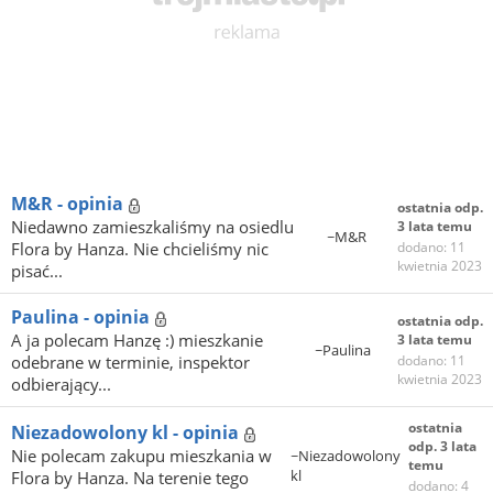
M&R - opinia
ostatnia odp.
Niedawno zamieszkaliśmy na osiedlu
3 lata temu
~M&R
Flora by Hanza. Nie chcieliśmy nic
dodano: 11
kwietnia 2023
pisać...
Paulina - opinia
ostatnia odp.
A ja polecam Hanzę :) mieszkanie
3 lata temu
~Paulina
odebrane w terminie, inspektor
dodano: 11
kwietnia 2023
odbierający...
ostatnia
Niezadowolony kl - opinia
odp. 3 lata
Nie polecam zakupu mieszkania w
~Niezadowolony
temu
kl
Flora by Hanza. Na terenie tego
dodano: 4