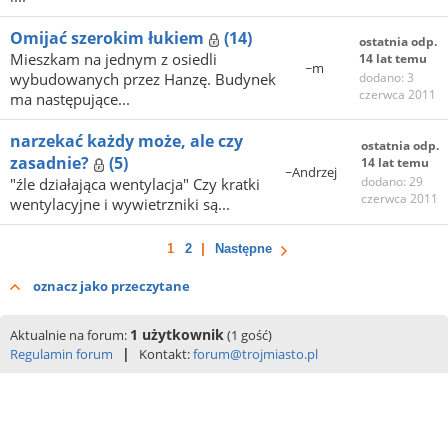
Omijać szerokim łukiem
(14)
ostatnia odp.
Mieszkam na jednym z osiedli
14 lat temu
~m
wybudowanych przez Hanzę. Budynek
dodano: 3
czerwca 2011
ma następujące...
narzekać każdy może, ale czy
ostatnia odp.
zasadnie?
(5)
14 lat temu
~Andrzej
dodano: 29
"źle działająca wentylacja" Czy kratki
czerwca 2011
wentylacyjne i wywietrzniki są...
1
2
Następne
oznacz jako przeczytane
1 użytkownik
Aktualnie na forum:
(1 gość)
|
Regulamin forum
Kontakt:
forum@trojmiasto.pl