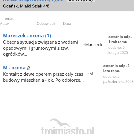
Gdańsk, Miałki Szlak 4/8
Temat
Autor
Odpowiedzi
Data
Mareczek - ocena
(1)
ostatnia odp.
Obecna sytuacja związana z wodami
1 rok temu
~Mareczek
opadowymi i gruntowymi z tzw.
dodano: 6
lutego 2025
ogródków...
ostatnia odp. 2
M - ocena
lata temu
Kontakt z deweloperem przez cały czas
~M
dodano: 2
budowy mieszkania - ok. Po odbiorze...
października 2023