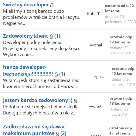
Świetny deweloper
ostatnia odp. 12
Mieliśmy z żoną bardzo dużo
lat temu
~Kuba T.
problemów w trakcie brania kredytu.
dodano: 10
października 2013
Najpierw...
Zadowolony klient
(1)
ostatnia odp.
Deweloper godny polecenia.
12 lat temu
~Michał
Przystępny stosunek ceny do jakości.
dodano: 22
września 2013
Wykończenie...
hanza deweloper-
ostatnia odp.
beznadzieja!!!!!!!!!!!!!!
(1)
12 lat temu
~gosc
dodano: 26
Witam, jęsli ktorś się zastanawia nad
czerwca 2013
kuonem nieruchomosci od Hanzy...
ostatnia odp.
Jestem bardzo zadowolony :)
13 lat temu
Podoba mi się miejsce i plan osiedla.
~AdibA
dodano: 22
Budują z białych bloczków a nie z...
lipca 2013
Żadko zdaża mi się dawać
ostatnia odp.
maksimum punktów
(2)
13 lat temu