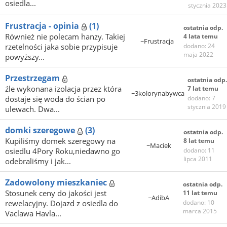
osiedla...
stycznia 2023
Frustracja - opinia
(1)
ostatnia odp.
Również nie polecam hanzy. Takiej
4 lata temu
~Frustracja
rzetelności jaka sobie przypisuje
dodano: 24
maja 2022
powyższy...
Przestrzegam
ostatnia odp.
źle wykonana izolacja przez która
7 lat temu
~3kolorynabywca
dostaje się woda do ścian po
dodano: 7
stycznia 2019
ulewach. Dwa...
domki szeregowe
(3)
ostatnia odp.
Kupiliśmy domek szeregowy na
8 lat temu
~Maciek
osiedlu 4Pory Roku,niedawno go
dodano: 11
lipca 2011
odebraliśmy i jak...
Zadowolony mieszkaniec
ostatnia odp.
Stosunek ceny do jakości jest
11 lat temu
~AdibA
rewelacyjny. Dojazd z osiedla do
dodano: 10
marca 2015
Vaclawa Havla...