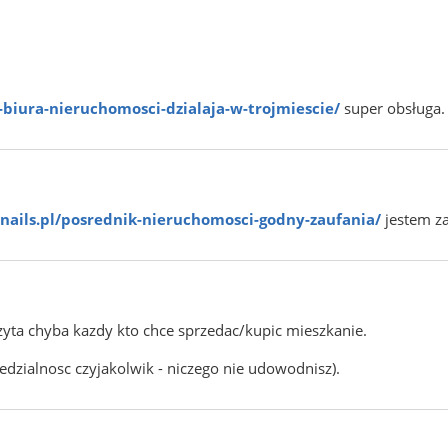
e-biura-nieruchomosci-dzialaja-w-trojmiescie/
super obsługa.
tnails.pl/posrednik-nieruchomosci-godny-zaufania/
jestem za
zyta chyba kazdy kto chce sprzedac/kupic mieszkanie.
edzialnosc czyjakolwik - niczego nie udowodnisz).