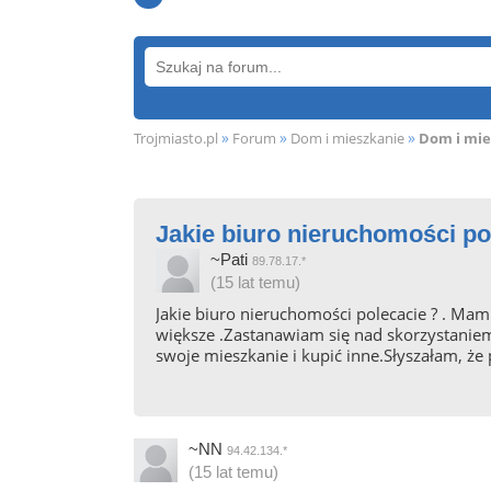
»
»
»
Trojmiasto.pl
Forum
Dom i mieszkanie
Dom i mie
Jakie biuro nieruchomości po
~Pati
89.78.17.*
(15 lat temu)
Jakie biuro nieruchomości polecacie ? . Ma
większe .Zastanawiam się nad skorzystaniem z 
swoje mieszkanie i kupić inne.Słyszałam, ż
~NN
94.42.134.*
(15 lat temu)