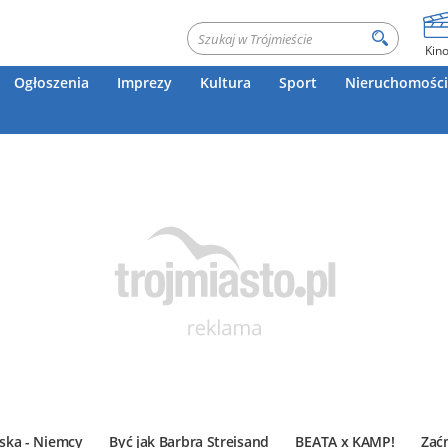
Kin
Ogłoszenia
Imprezy
Kultura
Sport
Nieruchomości
ska - Niemcy
Być jak Barbra Streisand
BEATA x KAMP!
Zać