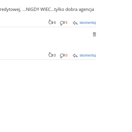
kredytowej, ...NIGDY WIEC...tylko dobra agencja
6
5
skomentuj
0
0
skomentuj