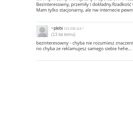
Bezinteresowny, przemiły i dokładny.Rzadkość 
Mam tylko stacjonarny, ale nw internecie pewn
~plebi
213.238.114.*
(13 lat temu)
bezinteresowny - chyba nie rozumiesz znaczeni
no chyba ze reklamujesz samego siebie hehe...