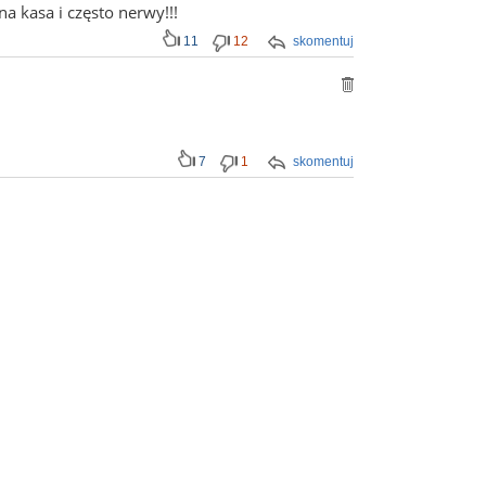
a kasa i często nerwy!!!
11
12
skomentuj
7
1
skomentuj