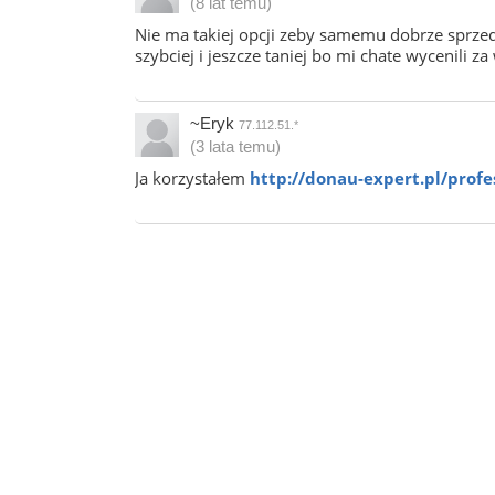
(8 lat temu)
Nie ma takiej opcji zeby samemu dobrze sprzedac
szybciej i jeszcze taniej bo mi chate wycenili z
~Eryk
77.112.51.*
(3 lata temu)
Ja korzystałem
http://donau-expert.pl/prof