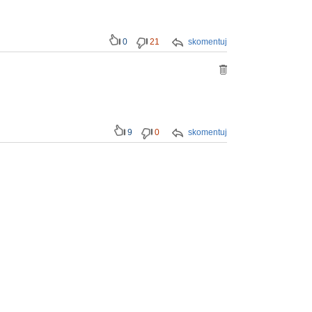
0
21
skomentuj
9
0
skomentuj