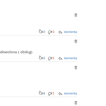
0
0
skomentuj
dowolona z obsługi.
0
0
skomentuj
8
2
skomentuj