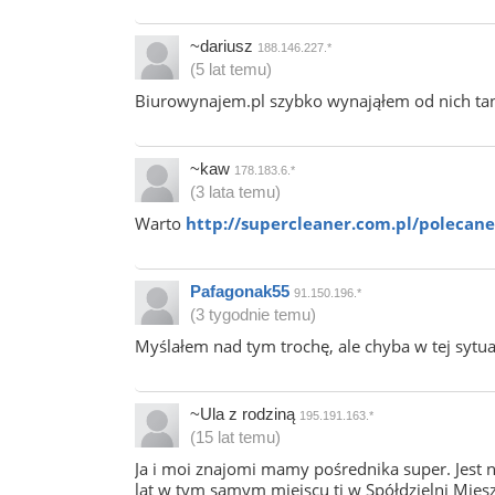
~dariusz
188.146.227.*
(5 lat temu)
Biurowynajem.pl szybko wynająłem od nich ta
~kaw
178.183.6.*
(3 lata temu)
Warto
http://supercleaner.com.pl/polecan
Pafagonak55
91.150.196.*
(3 tygodnie temu)
Myślałem nad tym trochę, ale chyba w tej sytua
~Ula z rodziną
195.191.163.*
(15 lat temu)
Ja i moi znajomi mamy pośrednika super. Jest 
lat w tym samym miejscu tj w Spółdzielni Mie