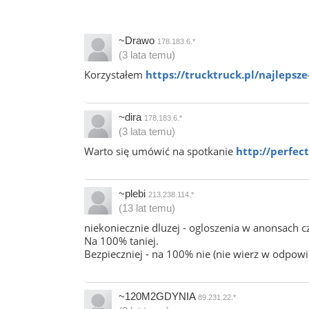
~Drawo
178.183.6.*
(3 lata temu)
Korzystałem
https://trucktruck.pl/najlepsz
~dira
178.183.6.*
(3 lata temu)
Warto się umówić na spotkanie
http://perfec
~plebi
213.238.114.*
(13 lat temu)
niekoniecznie dluzej - ogloszenia w anonsach c
Na 100% taniej.
Bezpieczniej - na 100% nie (nie wierz w odpowi
~120M2GDYNIA
89.231.22.*