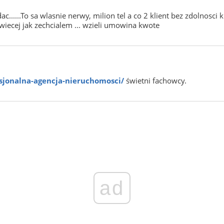
......To sa wlasnie nerwy, milion tel a co 2 klient bez zdolnosci 
a wiecej jak zechcialem ... wzieli umowina kwote
esjonalna-agencja-nieruchomosci/
świetni fachowcy.
ad