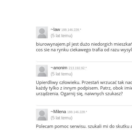
~Iaw
188.146.228.*
(5 lat temu)
biurowynajem.pl jest dużo niedorgich mieszkań
cos sie na rynku ciekawego trafia od razu wys
~anonim
213.192.92.*
(5 lat temu)
Upierdliwy człowieku. Przestań wrzucać tak na
każdy tylko z innym podpisem. Patrz, obok imie
urządzenia. Ogarnij się, naiwnych szukasz?
~Milena
188.146.228.*
(5 lat temu)
Polecam pomoc serwisu. szukali mi do skutku 