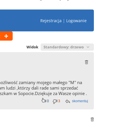
Rejestracja
|
Logowanie
t
Widok
możliwość zamiany mojego małego ''M'' na
am ludzi ,którzy dali rade sami sprzedać
eszkam w Sopocie.Dziękuje za Wasze opinie .
0
3
skomentuj