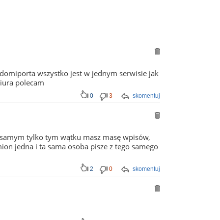
 domiporta wszystko jest w jednym serwisie jak
biura polecam
0
3
skomentuj
. W samym tylko tym wątku masz masę wpisów,
mion jedna i ta sama osoba pisze z tego samego
2
0
skomentuj