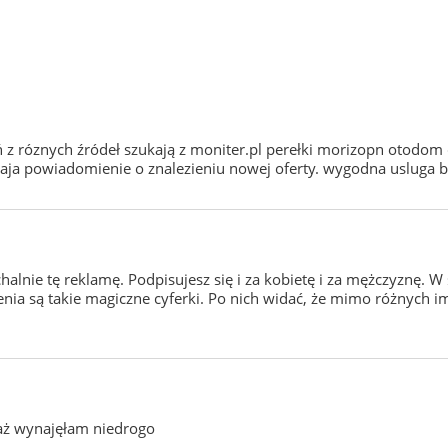
 z róznych źródeł szukają z moniter.pl perełki morizopn otodom
ylaja powiadomienie o znalezieniu nowej oferty. wygodna usluga 
chalnie tę reklamę. Podpisujesz się i za kobietę i za mężczyznę
nia są takie magiczne cyferki. Po nich widać, że mimo różnych i
aż wynajęłam niedrogo