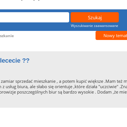
Wyszukiwanie zaawansowane
Nowy tema
szkanie
lececie ??
m zamiar sprzedać mieszkanie , a potem kupić większe .Mam też 
usług biura, ale słabo się orientuje ,które działa "uczciwie'' .Zn
e prowizje poszczególnych biur są bardzo wysokie . Dodam ,że mi