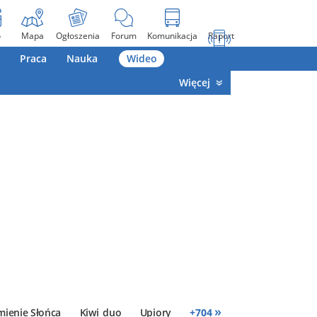
o
Mapa
Ogłoszenia
Forum
Komunikacja
Raport
Praca
Nauka
Wideo
Więcej
»
mienie Słońca
Kiwi_duo
Upiory
+
704