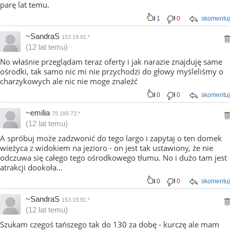
parę lat temu.
1
0
skomentuj
~SandraS
153.19.91.*
(12 lat temu)
No właśnie przeglądam teraz oferty i jak narazie znajduję same
ośrodki, tak samo nic mi nie przychodzi do głowy myśleliśmy o
charzykowych ale nic nie moge znaleźć
0
0
skomentuj
~emilia
79.189.73.*
(12 lat temu)
A spróbuj może zadzwonić do tego largo i zapytaj o ten domek
wieżyca z widokiem na jezioro - on jest tak ustawiony, że nie
odczuwa się całego tego ośrodkowego tłumu. No i dużo tam jest
atrakcji dookoła...
0
0
skomentuj
~SandraS
153.19.91.*
(12 lat temu)
Szukam czegoś tańszego tak do 130 za dobę - kurczę ale mam