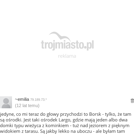
~emilia
79.189.73.*
(12 lat temu)
jedyne, co mi teraz do głowy przychodzi to Borsk - tylko, że tam
są ośrodki. Jest taki ośrodek Largo, gdzie mają jeden albo dwa
domki typu wieżyca z kominkiem - tuż nad jeziorem z pięknym
widokiem z tarasu. Są jakby lekko na uboczu - ale byłam tam