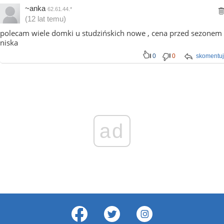
~anka
62.61.44.*
(12 lat temu)
polecam wiele domki u studzińskich nowe , cena przed sezonem
niska
0
0
skomentuj
ad