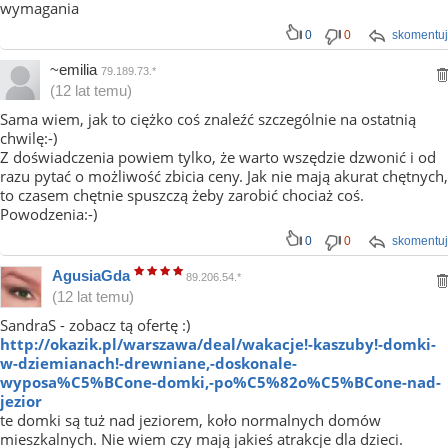
wymagania
0
0
skomentuj
~emilia
79.189.73.*
(12 lat temu)
Sama wiem, jak to ciężko coś znaleźć szczególnie na ostatnią
chwilę:-)
Z doświadczenia powiem tylko, że warto wszędzie dzwonić i od
razu pytać o możliwość zbicia ceny. Jak nie mają akurat chętnych,
to czasem chętnie spuszczą żeby zarobić chociaż coś.
Powodzenia:-)
0
0
skomentuj
AgusiaGda
89.206.54.*
(12 lat temu)
SandraS - zobacz tą ofertę :)
http://okazik.pl/warszawa/deal/wakacje!-kaszuby!-domki-
w-dziemianach!-drewniane,-doskonale-
wyposa%C5%BCone-domki,-po%C5%82o%C5%BCone-nad-
jezior
te domki są tuż nad jeziorem, koło normalnych domów
mieszkalnych. Nie wiem czy mają jakieś atrakcje dla dzieci.