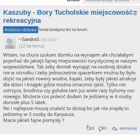
Kaszuby - Bory Tucholskie miejscowość
rekreacyjna
Rodzina i dziecko
Temat dostępny też na forum:
~SandraS
153.19.91.*
(12 lat temu)
Witam, na chura szukam domku na wynajem ale chciałabym
pojechać do jakiejś fajnej miejscowości turystycznej w naszym
województwie. Tak żeby domek wynająć na osobnej działce
nie w ośrodku i żeby jednocześnie spacerkiem można by było
dojść na jakieś rowery wodne, kajaki, żeby były jakieś atrakcje
dla dzieci i knajpki gdzie można smacznie zjeść. Tylko nie
ostrzyce, brodnica czy gołubie tam juz wiele razy bylismy cos
nowego. Możecie cos polecić dodam że jedziemy w 4 osoby
dorosłe plus 5 latek.
No i najlepsze muszę znaleźć to dzisiaj bo jak nie znajdę to
jedziemy w 3 osoby do Karpacza.
Macie jakieś fajne pomysły ?
0
0
skomentuj