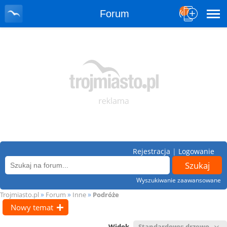
Forum
Rejestracja
|
Logowanie
Wyszukiwanie zaawansowane
»
»
»
Trojmiasto.pl
Forum
Inne
Podróże
Nowy temat
Widok