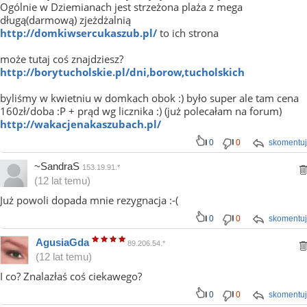
Ogólnie w Dziemianach jest strzeżona plaża z mega
długą(darmową) zjeżdżalnią
http://domkiwsercukaszub.pl/
to ich strona
może tutaj coś znajdziesz?
http://borytucholskie.pl/dni,borow,tucholskich
byliśmy w kwietniu w domkach obok :) było super ale tam cena
160zł/doba :P + prąd wg licznika :) (już polecałam na forum)
http://wakacjenakaszubach.pl/
0
0
skomentuj
~SandraS
153.19.91.*
(12 lat temu)
Już powoli dopada mnie rezygnacja :-(
0
0
skomentuj
AgusiaGda
89.206.54.*
(12 lat temu)
I co? Znalazłaś coś ciekawego?
0
0
skomentuj