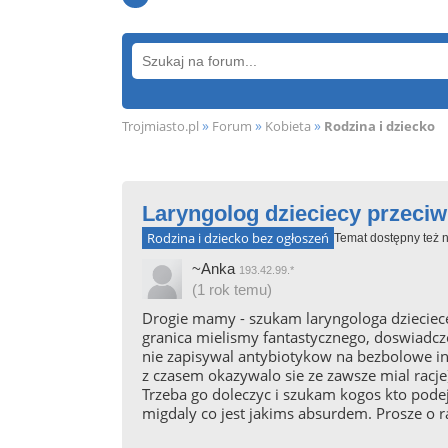
»
»
»
Trojmiasto.pl
Forum
Kobieta
Rodzina i dziecko
Laryngolog dzieciecy przeci
Rodzina i dziecko bez ogłoszeń
Temat dostępny też n
~Anka
193.42.99.*
(1 rok temu)
Drogie mamy - szukam laryngologa dzieciec
granica mielismy fantastycznego, doswiadcz
nie zapisywal antybiotykow na bezbolowe infek
z czasem okazywalo sie ze zawsze mial racje)
Trzeba go doleczyc i szukam kogos kto pode
migdaly co jest jakims absurdem. Prosze o r