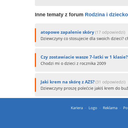
Inne tematy z forum
Rodzina i dziecko
atopowe zapalenie skóry
(17 odpowiedzi)
Dziewczyny co stosujecie dla swoich dzieci? c
Czy zostawiacie wasze 7-latki w 1 klasie?
Chodzi mi o dzieci z rocznika 2009
Jaki krem na skórę z AZS?
(31 odpowiedzi)
Dziewczyny proszę polećcie jakiś krem do buź
Kariera
Logo
Reklama
Po