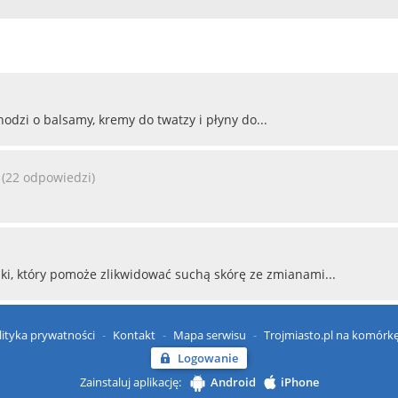
hodzi o balsamy, kremy do twatzy i płyny do...
(22 odpowiedzi)
ki, który pomoże zlikwidować suchą skórę ze zmianami...
lityka prywatności
Kontakt
Mapa serwisu
Trojmiasto.pl na komórk
Logowanie
Zainstaluj aplikację:
Android
iPhone