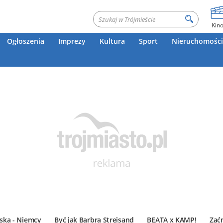
Kin
Ogłoszenia
Imprezy
Kultura
Sport
Nieruchomości
ska - Niemcy
Być jak Barbra Streisand
BEATA x KAMP!
Zać