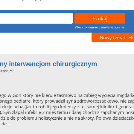
Wyszukiwanie zaawansowane
Nowy temat
wny interwencjom chirurgicznym
a forum:
ego w Gdn ktory nie kieruje tasmowo na zabieg wyciecia migdalk
onego pediatre, ktory prowadzil syna zdroworozsadkowo, nie zapi
cje ucha (jak to robili jego koledzy z tej samej kliniki), i gener
. Syn zlapal infekcje 2 mies temu i dalej chodzi z zapchanym nos
jdzie do problemu holistycznie a nie na skroty. Polowa dzieciac
ade.