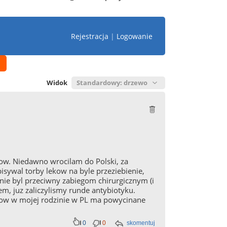
Rejestracja
|
Logowanie
Widok
ow. Niedawno wrocilam do Polski, za
sywal torby lekow na byle przeziebienie,
alnie byl przeciwny zabiegom chirurgicznym (i
em, juz zaliczylismy runde antybiotyku.
zkow w mojej rodzinie w PL ma powycinane
0
0
skomentuj