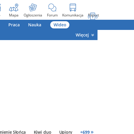
o
Mapa
Ogłoszenia
Forum
Komunikacja
Raport
Praca
Nauka
Wideo
Więcej
»
mienie Słońca
Kiwi_duo
Upiory
+
699