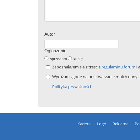
Autor
Ogłoszenie
sprzedam
kupię
Zapoznała/em się z treścią
regulaminu forum
i 
Wyrażam zgodę na przetwarzanie moich danych 
Polityka prywatności
Kariera
Logo
Reklama
Po