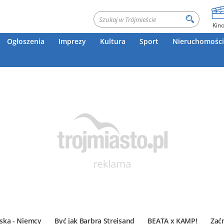
Kin
Ogłoszenia
Imprezy
Kultura
Sport
Nieruchomości
ska - Niemcy
Być jak Barbra Streisand
BEATA x KAMP!
Zać