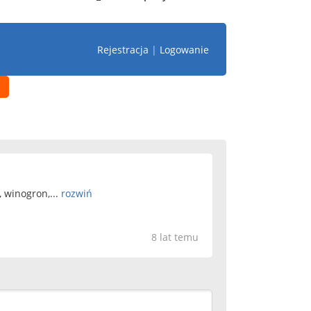
Rejestracja
|
Logowanie
 winogron,...
rozwiń
8 lat temu