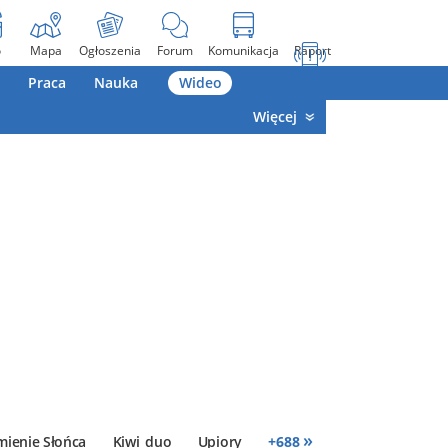
o
Mapa
Ogłoszenia
Forum
Komunikacja
Raport
Praca
Nauka
Wideo
Więcej
»
mienie Słońca
Kiwi_duo
Upiory
+
688