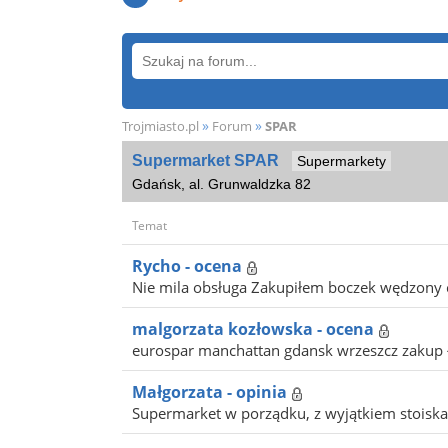
»
»
Trojmiasto.pl
Forum
SPAR
Supermarket SPAR
Supermarkety
Gdańsk, al. Grunwaldzka 82
Temat
Rycho - ocena
Nie mila obsługa Zakupiłem boczek wędzony ce
malgorzata kozłowska - ocena
eurospar manchattan gdansk wrzeszcz zakup ł
Małgorzata - opinia
Supermarket w porządku, z wyjątkiem stoiska 