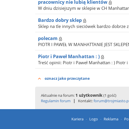
pracownicy nie lubią klientów
W dniu dzisiejszym w sklepie w CH Manhattan
Bardzo dobry sklep
Sklep na tle innych sieciówek bardzo dobrze z
polecam
PIOTR I PAWEŁ W MANHATTANIE JEST SKLEP
Piotr i Paweł Manhattan : )
Treść opinii: Piotr i Paweł Manhattan : ) Piotr
oznacz jako przeczytane
1 użytkownik
Aktualnie na forum:
(1 gość)
|
Regulamin forum
Kontakt:
forum@trojmiasto.p
Kariera
Logo
Reklama
Po