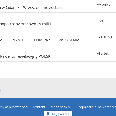
~Monika
 w Gdańsku-Wrzeszczu nie została...
~Artur
aopatrzony,pracownicy mili i...
~PAULINA
EM GODNYM POLECENIA PRZEDE WSZYSTKIM...
~Bartek
 i Paweł to rewelacyjny POLSKI...
l
lityka prywatności
Kontakt
Mapa serwisu
Trojmiasto.pl na komórk
Logowanie