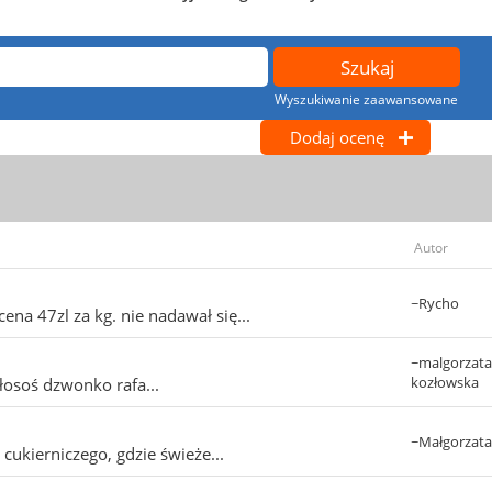
Wyszukiwanie zaawansowane
Dodaj ocenę
Autor
~Rycho
na 47zl za kg. nie nadawał się...
~malgorzata
kozłowska
osoś dzwonko rafa...
~Małgorzata
cukierniczego, gdzie świeże...