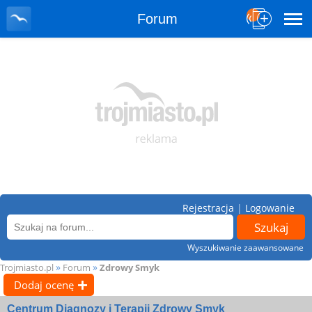
Forum
Rejestracja
|
Logowanie
Wyszukiwanie zaawansowane
»
»
Trojmiasto.pl
Forum
Zdrowy Smyk
Dodaj ocenę
Centrum Diagnozy i Terapii Zdrowy Smyk