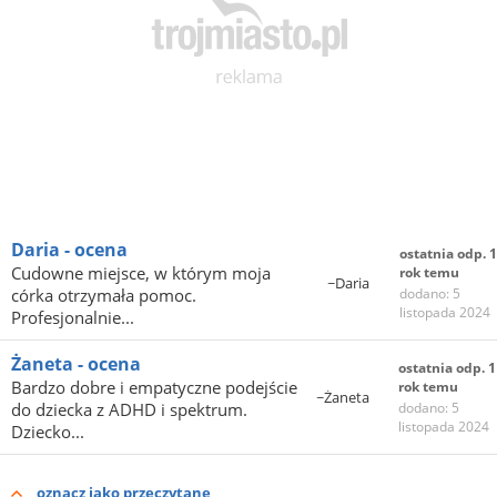
Daria - ocena
ostatnia odp. 1
Cudowne miejsce, w którym moja
rok temu
~Daria
córka otrzymała pomoc.
dodano: 5
listopada 2024
Profesjonalnie...
Żaneta - ocena
ostatnia odp. 1
Bardzo dobre i empatyczne podejście
rok temu
~Żaneta
do dziecka z ADHD i spektrum.
dodano: 5
listopada 2024
Dziecko...
oznacz jako przeczytane