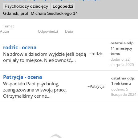
Psycholodzy dziecięcy
Logopedzi
Gdańsk, prof. Michała Siedleckiego 14
Temat
Autor
Odpowiedzi
Data
ostatnia odp.
rodzic - ocena
11 miesięcy
Na zdrowie dzieciom wyjdzie jeśli będą
~rodzic
temu
dodano: 22
omijały to miejsce. Niesłowność,...
sierpnia 2025
Patrycja - ocena
ostatnia odp.
Wspaniała Pani psycholog,
1 rok temu
~Patrycja
zaangażowana w swoją pracę.
dodano: 5
listopada 2024
Otrzymaliśmy cenne...