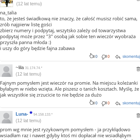
(12 lat temu)
na_talia
to, że jesteś świadkową nie znaczy, że całość musisz robić sama,
zrób najpierw listę gości
zbierz numery i podpytaj, wszytsko zależy od towarzystwa
podpytaj może przez "3" osobą jak sobie ten wieczór wyobraża
przyszła panna młoda :)
i uszy do góry będzie fajna zabawa
0
0
skomentuj
~lila
31.174.74.*
(12 lat temu)
Fajnym pomysłem jest wieczór na promie. Na miejscu koleżanki
byłabym w niebo wzięta. Ale piszesz o tanich kosztach. Myślę, że
jak wszystkie się zrzucicie to nie będzie za dużo
0
0
skomentuj
Luna-
94.158.133.*
(12 lat temu)
prom wg mnie jest ryzykownym pomysłem - ja przykłądowo
wsiadłam raz i nawet gdyby ktoś mi dopłacał nie wsiadłąbym