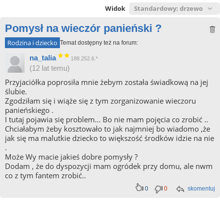
Widok
Pomysł na wieczór panieński ?
Rodzina i dziecko
Temat dostępny też na forum:
na_talia
188.252.6.*
(12 lat temu)
Przyjaciółka poprosiła mnie żebym została świadkową na jej
ślubie.
Zgodziłam się i wiąże się z tym zorganizowanie wieczoru
panieńskiego .
I tutaj pojawia się problem... Bo nie mam pojęcia co zrobić ..
Chciałabym żeby kosztowało to jak najmniej bo wiadomo ,że
jak się ma malutkie dziecko to większość środków idzie na nie
.
Może Wy macie jakieś dobre pomysły ?
Dodam , że do dyspozycji mam ogródek przy domu, ale nwm
co z tym fantem zrobić..
0
0
skomentuj