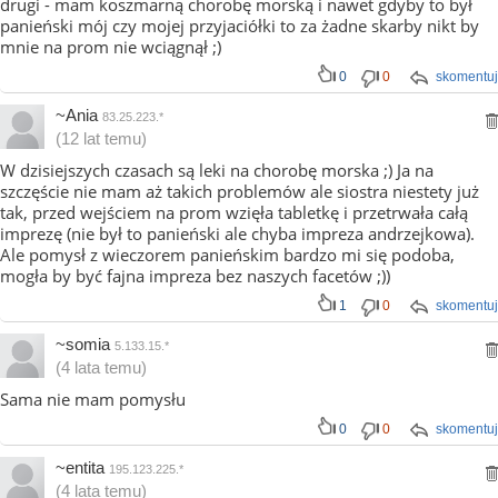
drugi - mam koszmarną chorobę morską i nawet gdyby to był
panieński mój czy mojej przyjaciółki to za żadne skarby nikt by
mnie na prom nie wciągnął ;)
0
0
skomentuj
~Ania
83.25.223.*
(12 lat temu)
W dzisiejszych czasach są leki na chorobę morska ;) Ja na
szczęście nie mam aż takich problemów ale siostra niestety już
tak, przed wejściem na prom wzięła tabletkę i przetrwała całą
imprezę (nie był to panieński ale chyba impreza andrzejkowa).
Ale pomysł z wieczorem panieńskim bardzo mi się podoba,
mogła by być fajna impreza bez naszych facetów ;))
1
0
skomentuj
~somia
5.133.15.*
(4 lata temu)
Sama nie mam pomysłu
0
0
skomentuj
~entita
195.123.225.*
(4 lata temu)