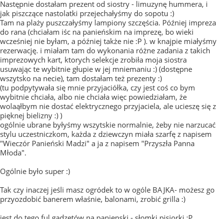
Następnie dostałam prezent od siostry - limuzynę hummera, i
jak piszczące nastolatki przejechałyśmy do sopotu :)
Tam na plaży puszczałyśmy lampiony szczęścia. Później impreza
do rana (chciałam iśc na panieńskim na imprezę, bo wieki
wcześniej nie byłam, a później także nie :P ). w knajpie miałyśmy
rezerwację. i miałam tam do wykonania różne zadania z takich
imprezowych kart, ktorych selekcje zrobiła moja siostra
usuwając te wybitnie głupie w jej mniemaniu :) (dostępne
wszytsko na necie), tam dostałam też prezenty :)
(tu podpytywała się mnie przyjaciółka, czy jest coś co bym
wybitnie chciała, albo nie chciała więc powiedziałam, że
wolaąłbym nie dostać elektrycznego przyjaciela, ale ucieszę się z
pięknej bielizny :) )
ogólnie ubrane byłyśmy wszytskie normalnie, żeby nie narzucać
stylu uczestniczkom, każda z dziewczyn miała szarfę z napisem
"Wieczór Panieński Madzi" a ja z napisem "Przyszła Panna
Młoda".
Ogólnie było super :)
Tak czy inaczej jeśli masz ogródek to w ogóle BAJKA- możesz go
przyozdobić banerem właśnie, balonami, zrobić grilla :)
jest do tego ful gadzetów na panienski - słomki pisiorki :P