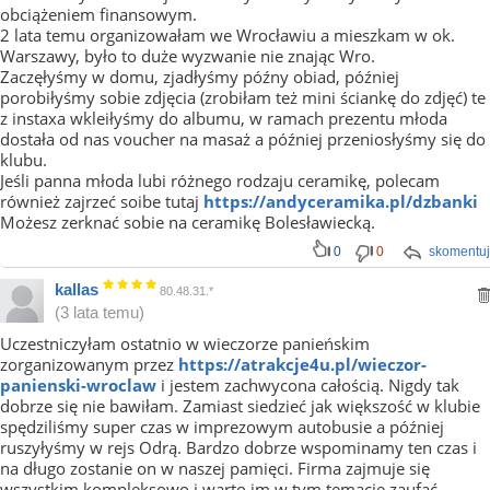
obciążeniem finansowym.
2 lata temu organizowałam we Wrocławiu a mieszkam w ok.
Warszawy, było to duże wyzwanie nie znając Wro.
Zaczęłyśmy w domu, zjadłyśmy późny obiad, później
porobiłyśmy sobie zdjęcia (zrobiłam też mini ściankę do zdjęć) te
z instaxa wkleiłyśmy do albumu, w ramach prezentu młoda
dostała od nas voucher na masaż a później przeniosłyśmy się do
klubu.
Jeśli panna młoda lubi różnego rodzaju ceramikę, polecam
również zajrzeć soibe tutaj
https://andyceramika.pl/dzbanki
Możesz zerknać sobie na ceramikę Bolesławiecką.
0
0
skomentuj
kallas
80.48.31.*
(3 lata temu)
Uczestniczyłam ostatnio w wieczorze panieńskim
zorganizowanym przez
https://atrakcje4u.pl/wieczor-
panienski-wroclaw
i jestem zachwycona całością. Nigdy tak
dobrze się nie bawiłam. Zamiast siedzieć jak większość w klubie
spędziliśmy super czas w imprezowym autobusie a później
ruszyłyśmy w rejs Odrą. Bardzo dobrze wspominamy ten czas i
na długo zostanie on w naszej pamięci. Firma zajmuje się
wszystkim kompleksowo i warto im w tym temacie zaufać.