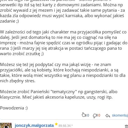
serwetki itp itd są też karty z domowymi zadaniami. Można np
zrobić wywaid z jej mezem i jej zadawać takie same pytania - za
kazda zla odpowiedz musi wypić karniaka, albo wykonać jakieś
zadanie ;)
W zależności od tego jaki charakter ma przyjaciółka pomyśleć co
dalej. Jeśli jest domatorką to nie ma jej co ciągnąć na siłę na
imprezę - można fajnie spędzić czas w ogródku pijąc i gadając do
rana :) Jeśli marzy jej się atrakcja w postaci tańczącego pana to
warto zrobić zrzutkę ;)
Możesz się też jej podpytać czy ma jakąś wizję - ne znam
przyjaciółki, ale są kobiety, które kochają niespodzianki, a są
takie, które wolą mieć wszystko wg planu a niespodzianki to dla
nich zbędny stres.
Możecie zrobić Panieński "tematyczny" np gangsterski, albo
klasycznie. Mieć jakieś akcesoria kapelusze, uszy, rogi itp.
Powodzenia :)
0
0
skomentuj
jonczyk.malgorzata
89.66.34.*