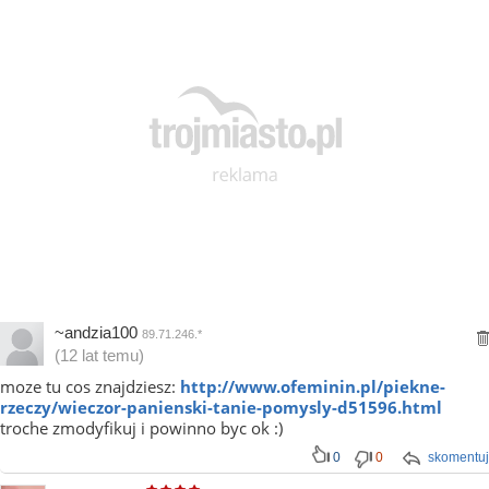
~andzia100
89.71.246.*
(12 lat temu)
moze tu cos znajdziesz:
http://www.ofeminin.pl/piekne-
rzeczy/wieczor-panienski-tanie-pomysly-d51596.html
troche zmodyfikuj i powinno byc ok :)
0
0
skomentuj