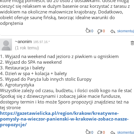
które mogą pomieścić do 20 osób z dostawkami. Goście mogą
cieszyć się relaksem w dużym basenie oraz korzystać z tarasu z
widokiem na okoliczne malownicze krajobrazy. Dodatkowo,
obiekt oferuje saunę fińską, tworząc idealne warunki do
odprężenia
0
0
skomentuj
~anonim
185.97.16.*
(1 rok temu)
1. Wyjazd na weekend nad jezioro z piwkiem u ogniskiem
2. Wyjazd do SPA na weekend
3. Restauracja i balety
4. Dzień w spa + kolacja + balety
5. Wypad do Paryża lub innych stolic Europy
6. Agroturystyka
Wszystkie zależy od czasu, budżetu, i ilości osób kogo na ile stać
Spotkaj się z dziewczynami i zobaczę jakie macie fundusze,
dostępny termin i kto może Sporo propozycji znajdziesz też na
tej stronie
https://gazetawielicka.pl/region/krakow/kreatywne-
pomysly-na-wieczor-panienski-w-krakowie-zobacz-nasze-
propozycje/
0
0
skomentuj