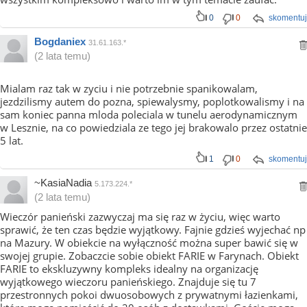
0
0
skomentuj
Bogdaniex
31.61.163.*
(2 lata temu)
Mialam raz tak w zyciu i nie potrzebnie spanikowalam,
jezdzilismy autem do pozna, spiewalysmy, poplotkowalismy i na
sam koniec panna mloda poleciala w tunelu aerodynamicznym
w Lesznie, na co powiedziala ze tego jej brakowalo przez ostatnie
5 lat.
1
0
skomentuj
~KasiaNadia
5.173.224.*
(2 lata temu)
Wieczór panieński zazwyczaj ma się raz w życiu, więc warto
sprawić, że ten czas będzie wyjątkowy. Fajnie gdzieś wyjechać np
na Mazury. W obiekcie na wyłączność można super bawić się w
swojej grupie. Zobaczcie sobie obiekt FARIE w Farynach. Obiekt
FARIE to ekskluzywny kompleks idealny na organizację
wyjątkowego wieczoru panieńskiego. Znajduje się tu 7
przestronnych pokoi dwuosobowych z prywatnymi łazienkami,