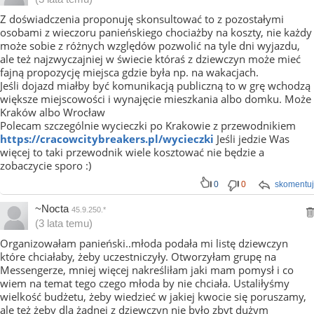
Z doświadczenia proponuję skonsultować to z pozostałymi
osobami z wieczoru panieńskiego chociażby na koszty, nie każdy
może sobie z różnych względów pozwolić na tyle dni wyjazdu,
ale też najzwyczajniej w świecie któraś z dziewczyn może mieć
fajną propozycję miejsca gdzie była np. na wakacjach.
Jeśli dojazd miałby być komunikacją publiczną to w grę wchodzą
większe miejscowości i wynajęcie mieszkania albo domku. Może
Kraków albo Wrocław
Polecam szczególnie wycieczki po Krakowie z przewodnikiem
https://cracowcitybreakers.pl/wycieczki
Jeśli jedzie Was
więcej to taki przewodnik wiele kosztować nie będzie a
zobaczycie sporo :)
0
0
skomentuj
~Nocta
45.9.250.*
(3 lata temu)
Organizowałam panieński..młoda podała mi listę dziewczyn
które chciałaby, żeby uczestniczyły. Otworzyłam grupę na
Messengerze, mniej więcej nakreśliłam jaki mam pomysł i co
wiem na temat tego czego młoda by nie chciała. Ustaliłyśmy
wielkość budżetu, żeby wiedzieć w jakiej kwocie się poruszamy,
ale też żeby dla żadnej z dziewczyn nie było zbyt dużym