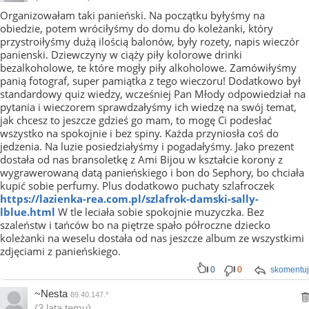
Organizowałam taki panieński. Na początku byłyśmy na
obiedzie, potem wróciłyśmy do domu do koleżanki, który
przystroiłyśmy dużą ilością balonów, były rozety, napis wieczór
panienski. Dziewczyny w ciąży piły kolorowe drinki
bezalkoholowe, te które mogły piły alkoholowe. Zamówiłyśmy
panią fotograf, super pamiątka z tego wieczoru! Dodatkowo był
standardowy quiz wiedzy, wcześniej Pan Młody odpowiedział na
pytania i wieczorem sprawdzałyśmy ich wiedzę na swój temat,
jak chcesz to jeszcze gdzieś go mam, to mogę Ci podesłać
wszystko na spokojnie i bez spiny. Każda przyniosła coś do
jedzenia. Na luzie posiedziałyśmy i pogadałyśmy. Jako prezent
dostała od nas bransoletkę z Ami Bijou w kształcie korony z
wygrawerowaną datą panieńskiego i bon do Sephory, bo chciała
kupić sobie perfumy. Plus dodatkowo puchaty szlafroczek
https://lazienka-rea.com.pl/szlafrok-damski-sally-
lblue.html
W tle leciała sobie spokojnie muzyczka. Bez
szaleństw i tańców bo na piętrze spało półroczne dziecko
koleżanki na weselu dostała od nas jeszcze album ze wszystkimi
zdjęciami z panieńskiego.
0
0
skomentuj
~Nesta
89.40.147.*
(3 lata temu)