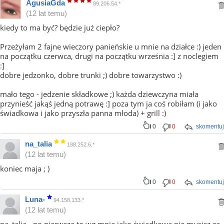
AgusiaGda
89.206.54.*
(12 lat temu)
kiedy to ma być? będzie już ciepło?
Przeżyłam 2 fajne wieczory panieńskie u mnie na działce :) jeden
na początku czerwca, drugi na początku września :] z noclegiem
:]
dobre jedzonko, dobre trunki ;) dobre towarzystwo :)
mało tego - jedzenie składkowe ;) każda dziewczyna miała
przynieść jakąś jedną potrawę :] poza tym ja coś robiłam (i jako
świadkowa i jako przyszła panna młoda) + grill :)
0
0
skomentuj
na_talia
188.252.6.*
(12 lat temu)
koniec maja ; )
0
0
skomentuj
Luna-
94.158.133.*
(12 lat temu)