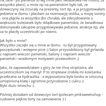
na_talia - po pierwsze to wg mnie jako świadkowa nie musisz za
wszystko płacić, u mnie np na panieńskim było tak, ze
dziewczyny się zrzucały na prezenty, tort itp, a ja przygotowałam
jedzenie w domu i płaciłam za rezerwację stolika, u mojej siostry
- ona płąciła za wszystko (bo chciała), ale zdecydowanie u
większośc koleżanek było skłądkowe panieńskie, że świadkowa
dokonywała zakupów przygotowywała jedzenie, atrakcje itp, ale
za to płaciły uczestniczki po równo.
Jak było u mnie?
Wszystko zaczęło się u mnie w domu - tu był przygotowany
poczęstunek i wstępne picie ;) Salon przyozdobiony był girlanda
z napisem wieczor panieński, balony z napisem wieczór
panieński i wiadomym motywem przewodnim ;)
Jako, że zapowiedziałam z góry że nie chcę striptizera, ale
uczestniczkom się marzył :P to striptease zrobiła mi koleżanka
przebrana za hydraulika - a wyposażona była bosko w sztuczną
umięśnioną klatę i ogromne przyrodzenie z cukru ;)
Było dużo śmiechu :)
Później dostałam od dziewczyn tort (polecam pinksweetsshop -
cudowne piękne torty na zamowienie :) )