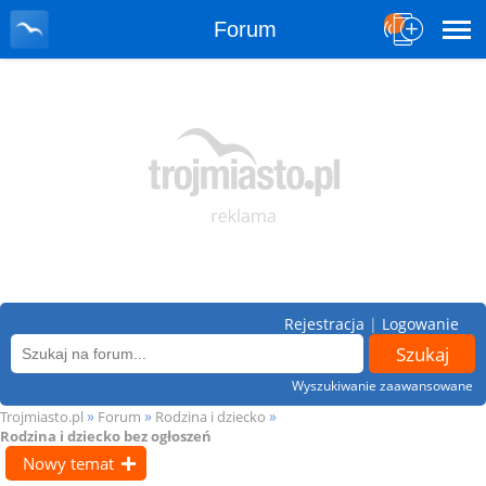
Forum
Rejestracja
|
Logowanie
Wyszukiwanie zaawansowane
»
»
»
Trojmiasto.pl
Forum
Rodzina i dziecko
Rodzina i dziecko bez ogłoszeń
Nowy temat