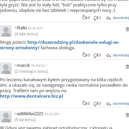
tyle gryźć. Nie jest to stały bół, "boli" praktycznie tylko przy
jedzeniu, obędzie sie bez tabletek i nieprzespanych nocy ;)
0
1
skomentuj
~Rafki
46.45.116.*
(4 lata temu)
Mogę polecić
http://duzerodziny.pl/doskonale-uslugi-ze-
strony-ortodonty/
fachowa obsługa.
0
0
skomentuj
~marcik
79.184.51.*
(2 miesiące temu)
Po leczeniu kanałowym byłem przygotowany na kilka ciężkich
dni, a okazało się, że następnego ranka normalnie poszedłem do
pracy. Trafiłem tam po wejściu na
http://www.dentalcare.biz.pl
0
0
skomentuj
~ad6664w2222
83.24.235.*
(9 lat temu)
W Gdyni jest świetny gabinet ortodontyczny, z którego ja