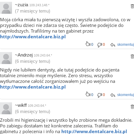
~zuzia
109.243.148.*
(7 miesięcy temu)
Moja córka miała tu pierwszą wizytę i wyszła zadowolona, co w
przypadku dzieci nie zdarza się często. Świetne podejście do
najmłodszych. Trafiliśmy na ten gabinet przez
http://www.dentalcare.biz.pl
0
0
skomentuj
~Andrzej
109.243.64.*
(6 miesięcy temu)
Nigdy nie lubiłem dentysty, ale tutaj podejście do pacjenta
totalnie zmieniło moje myślenie. Zero stresu, wszystko
wytłumaczone całość zorganizowałem już po wejściu na
http://www.dentalcare.biz.pl
0
0
skomentuj
~wikff
109.243.64.*
(6 miesięcy temu)
Zrobili mi higienizację i wszystko było zrobione mega dokładnie.
Po zabiegu dostałam też konkretne zalecenia. Trafiłam do
gabinetu z polecenia i info na
http://www.dentalcare.biz.pl