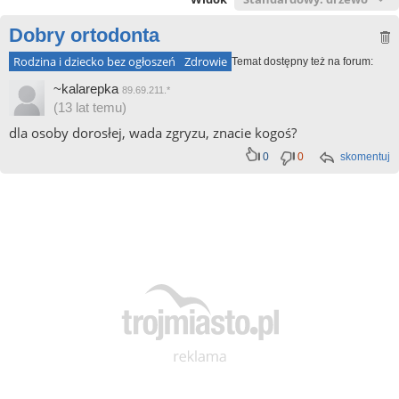
Dobry ortodonta
Rodzina i dziecko bez ogłoszeń
Zdrowie
Temat dostępny też na forum:
~kalarepka
89.69.211.*
(13 lat temu)
dla osoby dorosłej, wada zgryzu, znacie kogoś?
0
0
skomentuj