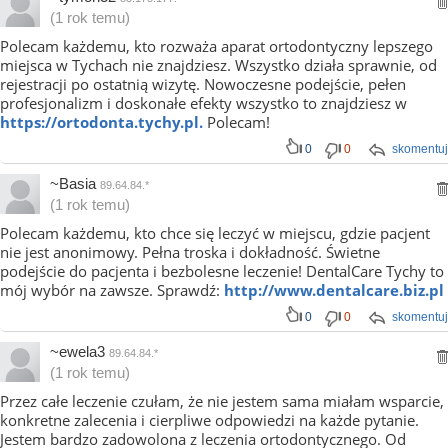
(1 rok temu)
Polecam każdemu, kto rozważa aparat ortodontyczny lepszego
miejsca w Tychach nie znajdziesz. Wszystko działa sprawnie, od
rejestracji po ostatnią wizytę. Nowoczesne podejście, pełen
profesjonalizm i doskonałe efekty wszystko to znajdziesz w
https://ortodonta.tychy.pl.
Polecam!
0
0
skomentuj
~Basia
89.64.84.*
(1 rok temu)
Polecam każdemu, kto chce się leczyć w miejscu, gdzie pacjent
nie jest anonimowy. Pełna troska i dokładność. Świetne
podejście do pacjenta i bezbolesne leczenie! DentalCare Tychy to
mój wybór na zawsze. Sprawdź:
http://www.dentalcare.biz.pl
0
0
skomentuj
~ewela3
89.64.84.*
(1 rok temu)
Przez całe leczenie czułam, że nie jestem sama miałam wsparcie,
konkretne zalecenia i cierpliwe odpowiedzi na każde pytanie.
Jestem bardzo zadowolona z leczenia ortodontycznego. Od