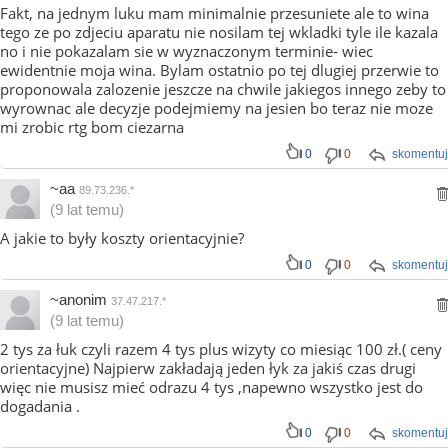
Fakt, na jednym luku mam minimalnie przesuniete ale to wina
tego ze po zdjeciu aparatu nie nosilam tej wkladki tyle ile kazala
no i nie pokazalam sie w wyznaczonym terminie- wiec
ewidentnie moja wina. Bylam ostatnio po tej dlugiej przerwie to
proponowala zalozenie jeszcze na chwile jakiegos innego zeby to
wyrownac ale decyzje podejmiemy na jesien bo teraz nie moze
mi zrobic rtg bom ciezarna
0
0
skomentuj
~aa
89.73.236.*
(9 lat temu)
A jakie to były koszty orientacyjnie?
0
0
skomentuj
~anonim
37.47.217.*
(9 lat temu)
2 tys za łuk czyli razem 4 tys plus wizyty co miesiąc 100 zł.( ceny
orientacyjne) Najpierw zakładają jeden łyk za jakiś czas drugi
więc nie musisz mieć odrazu 4 tys ,napewno wszystko jest do
dogadania .
0
0
skomentuj