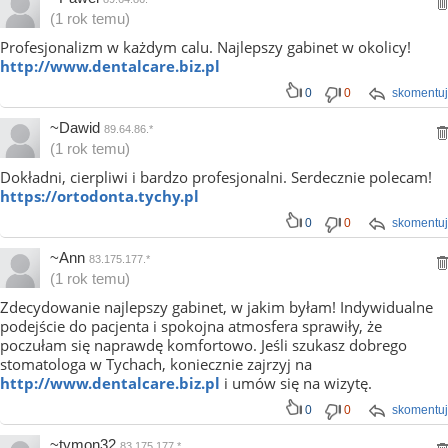
(1 rok temu)
Profesjonalizm w każdym calu. Najlepszy gabinet w okolicy!
http://www.dentalcare.biz.pl
0
0
skomentuj
~Dawid
89.64.86.*
(1 rok temu)
Dokładni, cierpliwi i bardzo profesjonalni. Serdecznie polecam!
https://ortodonta.tychy.pl
0
0
skomentuj
~Ann
83.175.177.*
(1 rok temu)
Zdecydowanie najlepszy gabinet, w jakim byłam! Indywidualne
podejście do pacjenta i spokojna atmosfera sprawiły, że
poczułam się naprawdę komfortowo. Jeśli szukasz dobrego
stomatologa w Tychach, koniecznie zajrzyj na
http://www.dentalcare.biz.pl
i umów się na wizytę.
0
0
skomentuj
~tymon32
83.175.177.*