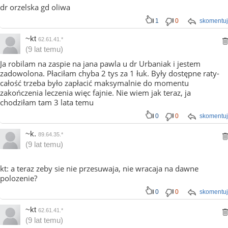
dr orzelska gd oliwa
1
0
skomentuj
~kt
62.61.41.*
(9 lat temu)
Ja robilam na zaspie na jana pawla u dr Urbaniak i jestem
zadowolona. Płaciłam chyba 2 tys za 1 łuk. Były dostępne raty-
całość trzeba było zapłacić maksymalnie do momentu
zakończenia leczenia więc fajnie. Nie wiem jak teraz, ja
chodziłam tam 3 lata temu
0
0
skomentuj
~k.
89.64.35.*
(9 lat temu)
kt: a teraz zeby sie nie przesuwaja, nie wracaja na dawne
polozenie?
0
0
skomentuj
~kt
62.61.41.*
(9 lat temu)