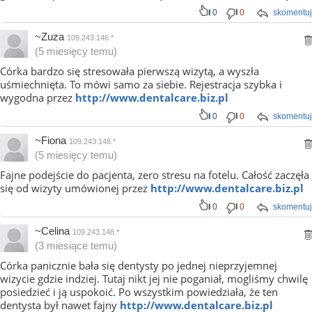
0
0
skomentuj
~Zuza
109.243.146.*
(5 miesięcy temu)
Córka bardzo się stresowała pierwszą wizytą, a wyszła
uśmiechnięta. To mówi samo za siebie. Rejestracja szybka i
wygodna przez
http://www.dentalcare.biz.pl
0
0
skomentuj
~Fiona
109.243.148.*
(5 miesięcy temu)
Fajne podejście do pacjenta, zero stresu na fotelu. Całość zaczęła
się od wizyty umówionej przez
http://www.dentalcare.biz.pl
0
0
skomentuj
~Celina
109.243.148.*
(3 miesiące temu)
Córka panicznie bała się dentysty po jednej nieprzyjemnej
wizycie gdzie indziej. Tutaj nikt jej nie poganiał, mogliśmy chwilę
posiedzieć i ją uspokoić. Po wszystkim powiedziała, że ten
dentysta był nawet fajny
http://www.dentalcare.biz.pl