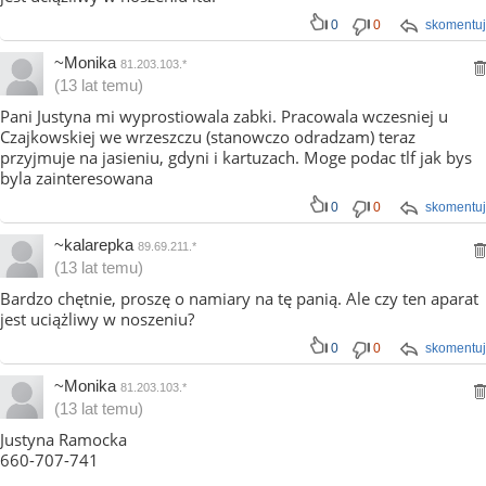
0
0
skomentuj
~Monika
81.203.103.*
(13 lat temu)
Pani Justyna mi wyprostiowala zabki. Pracowala wczesniej u
Czajkowskiej we wrzeszczu (stanowczo odradzam) teraz
przyjmuje na jasieniu, gdyni i kartuzach. Moge podac tlf jak bys
byla zainteresowana
0
0
skomentuj
~kalarepka
89.69.211.*
(13 lat temu)
Bardzo chętnie, proszę o namiary na tę panią. Ale czy ten aparat
jest uciążliwy w noszeniu?
0
0
skomentuj
~Monika
81.203.103.*
(13 lat temu)
Justyna Ramocka
660-707-741