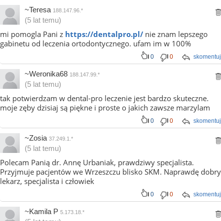
~Teresa
188.147.96.*
(5 lat temu)
mi pomogla Pani z
https://dentalpro.pl/
nie znam lepszego
gabinetu od leczenia ortodontycznego. ufam im w 100%
0
0
skomentuj
~Weronika68
188.147.99.*
(5 lat temu)
tak potwierdzam w dental-pro leczenie jest bardzo skuteczne.
moje zęby dzisiaj są piękne i proste o jakich zawsze marzylam
0
0
skomentuj
~Zosia
37.249.1.*
(5 lat temu)
Polecam Panią dr. Annę Urbaniak, prawdziwy specjalista.
Przyjmuje pacjentów we Wrzeszczu blisko SKM. Naprawdę dobry
lekarz, specjalista i człowiek
0
0
skomentuj
~Kamila P
5.173.18.*