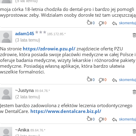
(5 lat temu)
moja córka 18-letnia chodziła do dental-pro i bardzo jej pomogli
wyprostowac zeby. Widzialam osoby dorosłe też tam uczęszczają
0
0
skomentuj
adam145
185.172.85.*
(3 lata temu)
Na stronie
https://zdrowie.pzu.pl/
znajdziecie ofertę PZU
zdrowie, która posiada swoje placówki medyczne w całej Polsce i
oferuje badania medyczne, wizyty lekarskie i różnorodne pakiety
medyczne. Posiadają własną aplikacje, która bardzo ułatwia
wszelkie formalności.
0
0
skomentuj
~Justyna
89.64.76.*
(2 lata temu)
Jestem bardzo zadowolona z efektów leczenia ortodontycznego
w DentalCare.
https://www.dentalcare.biz.pl/
0
0
skomentuj
~Anika
89.64.76.*