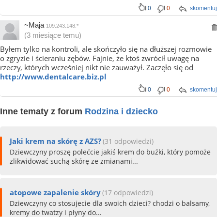
0
0
skomentuj
~Maja
109.243.148.*
(3 miesiące temu)
Byłem tylko na kontroli, ale skończyło się na dłuższej rozmowie
o zgryzie i ścieraniu zębów. Fajnie, że ktoś zwrócił uwagę na
rzeczy, których wcześniej nikt nie zauważył. Zaczęło się od
http://www.dentalcare.biz.pl
0
0
skomentuj
Inne tematy z forum
Rodzina i dziecko
Jaki krem na skórę z AZS?
(31 odpowiedzi)
Dziewczyny proszę polećcie jakiś krem do buźki, który pomoże
zlikwidować suchą skórę ze zmianami...
atopowe zapalenie skóry
(17 odpowiedzi)
Dziewczyny co stosujecie dla swoich dzieci? chodzi o balsamy,
kremy do twatzy i płyny do...