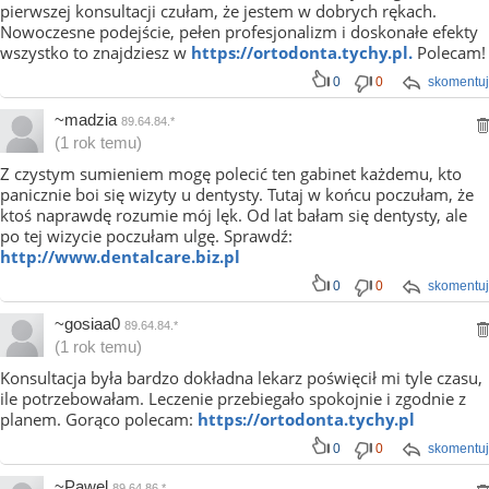
pierwszej konsultacji czułam, że jestem w dobrych rękach.
Nowoczesne podejście, pełen profesjonalizm i doskonałe efekty
wszystko to znajdziesz w
https://ortodonta.tychy.pl.
Polecam!
0
0
skomentuj
~madzia
89.64.84.*
(1 rok temu)
Z czystym sumieniem mogę polecić ten gabinet każdemu, kto
panicznie boi się wizyty u dentysty. Tutaj w końcu poczułam, że
ktoś naprawdę rozumie mój lęk. Od lat bałam się dentysty, ale
po tej wizycie poczułam ulgę. Sprawdź:
http://www.dentalcare.biz.pl
0
0
skomentuj
~gosiaa0
89.64.84.*
(1 rok temu)
Konsultacja była bardzo dokładna lekarz poświęcił mi tyle czasu,
ile potrzebowałam. Leczenie przebiegało spokojnie i zgodnie z
planem. Gorąco polecam:
https://ortodonta.tychy.pl
0
0
skomentuj
~Pawel
89.64.86.*