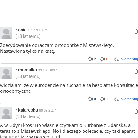
~ania
153.19.106.*
(13 lat temu)
Zdecydowanie odradzam ortodontke z Miszewskiego.
Nastawiona tylko na kasę.
2
0
skomentuj
~mamulka
93.105.183.*
(13 lat temu)
widzialam, ze w eurodencie na suchanie sa bezplatne konsultacje
ortodontyczne
0
1
skomentuj
~kalarepka
89.69.211.*
(13 lat temu)
A w Gdyni ktoś? Bo właśnie czytałam o Kurbanie z Gdańska, a
teraz to z Miszewskiego. No i dlaczego polecacie, czy taki aparat
jest uciążliwy w noszeniu itd.