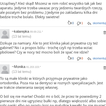
Uciązliwy? Ależ skąd! Mozesz w nim robić wszystko tak jak bez
aparatu. Jedynie trzeba uwazac przy jedzeniu twardzych rzeczy,
ale pozatym bez problemu ;) Jedynie po zakladaniu kilka dni
bedzie troche bolalo. Efekty swietne!
0
1
skomentuj
~kalarepka
89.69.211.*
(13 lat temu)
Dzikuje za namiary. Ale to jest klinika jakaś prywatna czy też
gabinet? No i a propos bólu - trochę czyli np trzeba wziac
pbólowe? Czy w nocy też mocno boli że spać nie idzie?
0
0
skomentuj
~Monika
81.203.103.*
(13 lat temu)
To są małe kliniki w których przyjmuje prywatnie jako
ortodontka. Poza nia sa dentysci w roznych specjalizacjach. Jest
w trakcie otwierania swojej własnej.
O ból się nie martw! Chodzi mi o ból, że przez te powiedzmy 2
pierwsze dni nie ugryziesz bułki np, dlatego większość albo sobie
robi papki albo po prostu kroi na malutkie kawałki by nie musieć