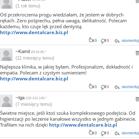
(1 rok temu)
Od przekroczenia progu wiedziałam, że jestem w dobrych
rękach. Zero pośpiechu, pełna uwaga, delikatność. Polecam
każdemu, kto czuje lęk przed dentystą.
http://www.dentalcare.biz.pl
0
0
skomentuj
~Kamil
89.64.86.*
(11 miesięcy temu)
Najlepsza klinika, w jakiej byłam. Profesjonalizm, dokładność i
empatia. Polecam z czystym sumieniem!
http://www.dentalcare.biz.pl
0
0
skomentuj
~Iga
109.243.148.*
(7 miesięcy temu)
Świetne miejsce, jeśli ktoś szuka kompleksowego podejścia. Od
higienizacji po leczenie kanałowe wszystko w jednym gabinecie.
Trafiłam na nich dzięki
http://www.dentalcare.biz.pl
0
0
skomentuj