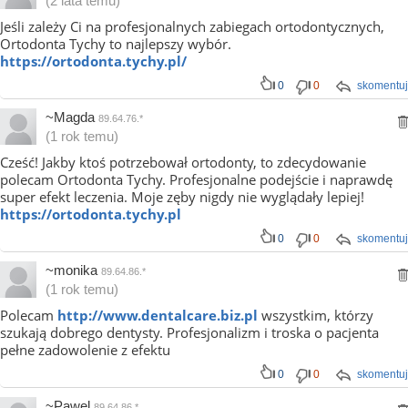
(2 lata temu)
Jeśli zależy Ci na profesjonalnych zabiegach ortodontycznych,
Ortodonta Tychy to najlepszy wybór.
https://ortodonta.tychy.pl/
0
0
skomentuj
~Magda
89.64.76.*
(1 rok temu)
Cześć! Jakby ktoś potrzebował ortodonty, to zdecydowanie
polecam Ortodonta Tychy. Profesjonalne podejście i naprawdę
super efekt leczenia. Moje zęby nigdy nie wyglądały lepiej!
https://ortodonta.tychy.pl
0
0
skomentuj
~monika
89.64.86.*
(1 rok temu)
Polecam
http://www.dentalcare.biz.pl
wszystkim, którzy
szukają dobrego dentysty. Profesjonalizm i troska o pacjenta
pełne zadowolenie z efektu
0
0
skomentuj
~Pawel
89.64.86.*