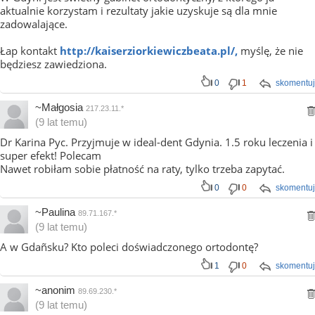
aktualnie korzystam i rezultaty jakie uzyskuje są dla mnie
zadowalające.
Łap kontakt
http://kaiserziorkiewiczbeata.pl/,
myślę, że nie
będziesz zawiedziona.
0
1
skomentuj
~Małgosia
217.23.11.*
(9 lat temu)
Dr Karina Pyc. Przyjmuje w ideal-dent Gdynia. 1.5 roku leczenia i
super efekt! Polecam
Nawet robiłam sobie płatność na raty, tylko trzeba zapytać.
0
0
skomentuj
~Paulina
89.71.167.*
(9 lat temu)
A w Gdañsku? Kto poleci doświadczonego ortodontę?
1
0
skomentuj
~anonim
89.69.230.*
(9 lat temu)