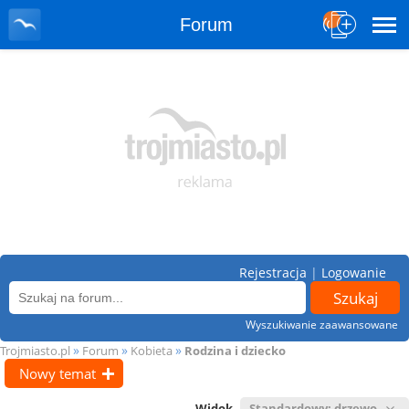
Forum
Rejestracja
|
Logowanie
Wyszukiwanie zaawansowane
»
»
»
Trojmiasto.pl
Forum
Kobieta
Rodzina i dziecko
Nowy temat
Widok