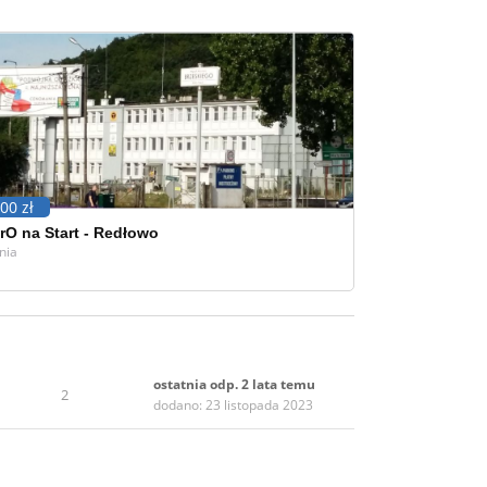
00 zł
rO na Start - Redłowo
nia
ostatnia odp. 2 lata temu
2
dodano: 23 listopada 2023