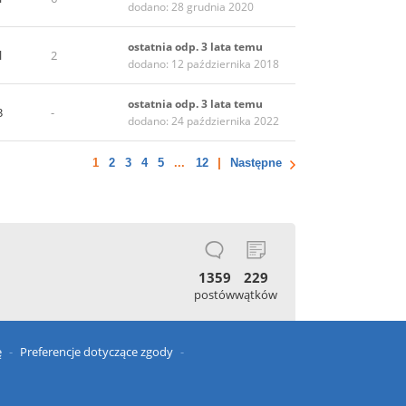
dodano: 28 grudnia 2020
ostatnia odp. 3 lata temu
l
2
dodano: 12 października 2018
ostatnia odp. 3 lata temu
3
-
dodano: 24 października 2022
1
2
3
4
5
...
12
Następne
1359
229
postów
wątków
ę
Preferencje dotyczące zgody