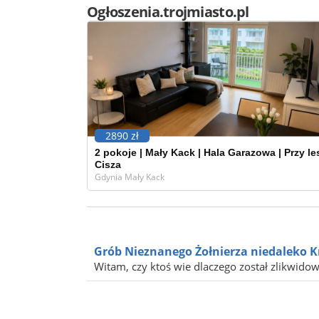
Ogłoszenia.trojmiasto.pl
2890 zł
2 pokoje | Mały Kack | Hala Garazowa | Przy les
Cisza
Gdynia Mały Kack
Grób Nieznanego Żołnierza niedaleko K
Witam, czy ktoś wie dlaczego został zlikwido