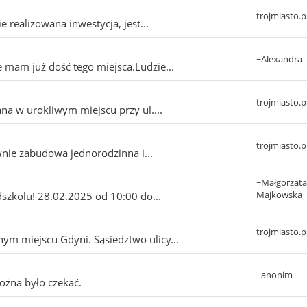
trojmiasto.p
 realizowana inwestycja, jest...
~Alexandra
 mam już dość tego miejsca.Ludzie...
trojmiasto.p
na w urokliwym miejscu przy ul....
trojmiasto.p
wnie zabudowa jednorodzinna i...
~Małgorzata
Majkowska
zkolu!️ 28.02.2025 od 10:00 do...
trojmiasto.p
 miejscu Gdyni. Sąsiedztwo ulicy...
a
~anonim
żna było czekać.