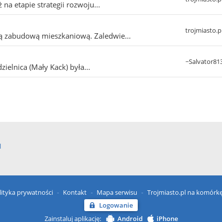
 na etapie strategii rozwoju...
trojmiasto.p
ą zabudową mieszkaniową. Zaledwie...
~Salvator81
zielnica (Mały Kack) była...
l
lityka prywatności
Kontakt
Mapa serwisu
Trojmiasto.pl na komórk
Logowanie
Zainstaluj aplikację:
Android
iPhone