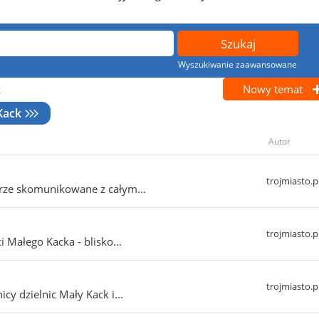
Wyszukiwanie zaawansowane
Nowy temat
k
Kack
Autor
trojmiasto.p
brze skomunikowane z całym...
trojmiasto.p
i Małego Kacka - blisko...
trojmiasto.p
icy dzielnic Mały Kack i...