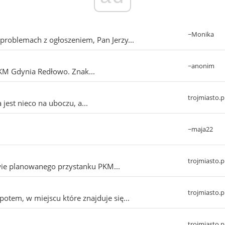
~Monika
roblemach z ogłoszeniem, Pan Jerzy...
~anonim
SKM Gdynia Redłowo. Znak...
trojmiasto.p
jest nieco na uboczu, a...
~maja22
trojmiasto.p
ie planowanego przystanku PKM...
trojmiasto.p
tem, w miejscu które znajduje się...
trojmiasto.p