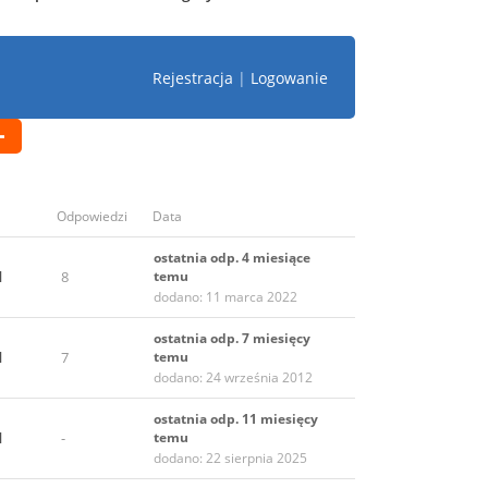
Rejestracja
|
Logowanie
Odpowiedzi
Data
ostatnia odp. 4 miesiące
l
8
temu
dodano: 11 marca 2022
ostatnia odp. 7 miesięcy
l
7
temu
dodano: 24 września 2012
ostatnia odp. 11 miesięcy
l
-
temu
dodano: 22 sierpnia 2025