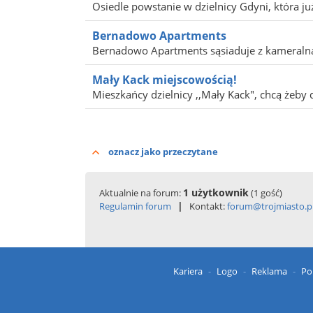
Osiedle powstanie w dzielnicy Gdyni, która już
Bernadowo Apartments
Bernadowo Apartments sąsiaduje z kameraln
Mały Kack miejscowością!
Mieszkańcy dzielnicy ,,Mały Kack", chcą żeby d
oznacz jako przeczytane
1 użytkownik
Aktualnie na forum:
(1 gość)
|
Regulamin forum
Kontakt:
forum@trojmiasto.p
Kariera
Logo
Reklama
Po