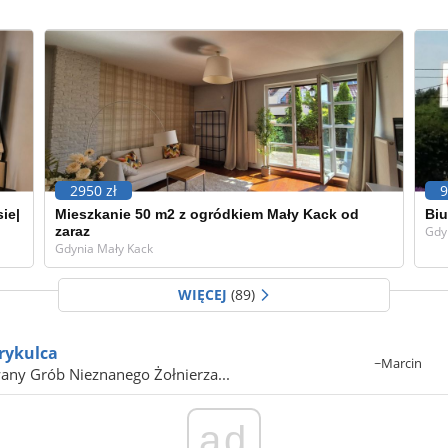
2950 zł
9
ie|
Mieszkanie 50 m2 z ogródkiem Mały Kack od
Biu
zaraz
Gdy
Gdynia Mały Kack
WIĘCEJ
(89)
rykulca
~Marcin
wany Grób Nieznanego Żołnierza...
ad