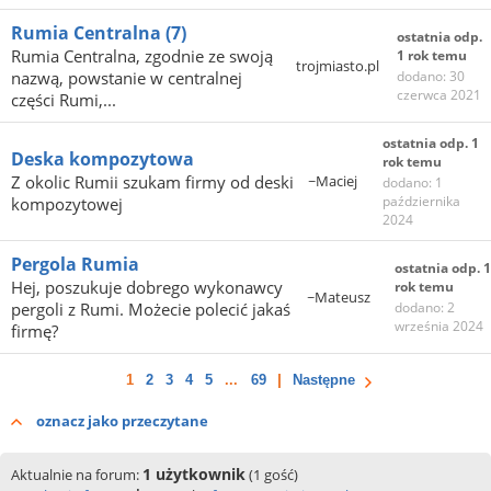
Rumia Centralna
(7)
ostatnia odp.
Rumia Centralna, zgodnie ze swoją
1 rok temu
trojmiasto.pl
nazwą, powstanie w centralnej
dodano: 30
czerwca 2021
części Rumi,...
ostatnia odp. 1
Deska kompozytowa
rok temu
Z okolic Rumii szukam firmy od deski
~Maciej
dodano: 1
października
kompozytowej
2024
Pergola Rumia
ostatnia odp. 1
Hej, poszukuje dobrego wykonawcy
rok temu
~Mateusz
pergoli z Rumi. Możecie polecić jakaś
dodano: 2
września 2024
firmę?
1
2
3
4
5
...
69
Następne
oznacz jako przeczytane
1 użytkownik
Aktualnie na forum:
(1 gość)