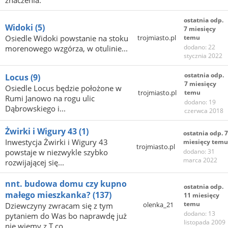
znaczenia.
ostatnia odp.
Widoki
(5)
7 miesięcy
Osiedle Widoki powstanie na stoku
trojmiasto.pl
temu
dodano: 22
morenowego wzgórza, w otulinie...
stycznia 2022
ostatnia odp.
Locus
(9)
7 miesięcy
Osiedle Locus będzie położone w
trojmiasto.pl
temu
Rumi Janowo na rogu ulic
dodano: 19
Dąbrowskiego i...
czerwca 2018
Żwirki i Wigury 43
(1)
ostatnia odp. 7
Inwestycja Żwirki i Wigury 43
miesięcy temu
trojmiasto.pl
powstaje w niezwykle szybko
dodano: 31
marca 2022
rozwijającej się...
nnt. budowa domu czy kupno
ostatnia odp.
małego mieszkanka?
(137)
11 miesięcy
temu
olenka_21
Dziewczyny zwracam się z tym
dodano: 13
pytaniem do Was bo naprawdę już
listopada 2009
nie wiemy z T co...