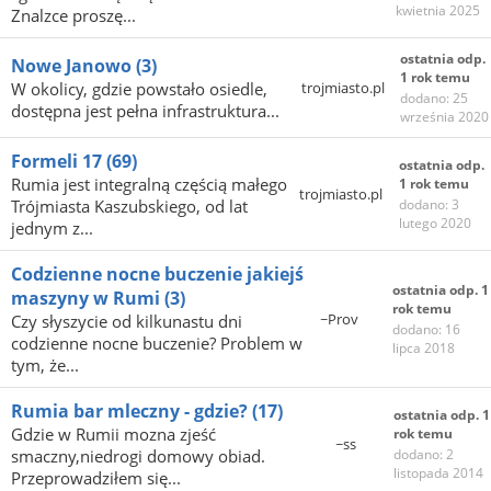
kwietnia 2025
Znalzce proszę...
ostatnia odp.
Nowe Janowo
(3)
1 rok temu
W okolicy, gdzie powstało osiedle,
trojmiasto.pl
dodano: 25
dostępna jest pełna infrastruktura...
września 2020
Formeli 17
(69)
ostatnia odp.
Rumia jest integralną częścią małego
1 rok temu
trojmiasto.pl
Trójmiasta Kaszubskiego, od lat
dodano: 3
lutego 2020
jednym z...
Codzienne nocne buczenie jakiejś
ostatnia odp. 1
maszyny w Rumi
(3)
rok temu
~Prov
Czy słyszycie od kilkunastu dni
dodano: 16
codzienne nocne buczenie? Problem w
lipca 2018
tym, że...
Rumia bar mleczny - gdzie?
(17)
ostatnia odp. 1
Gdzie w Rumii mozna zjeść
rok temu
~ss
smaczny,niedrogi domowy obiad.
dodano: 2
listopada 2014
Przeprowadziłem się...