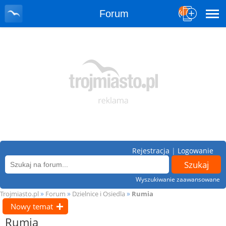
Forum
Rejestracja
|
Logowanie
Wyszukiwanie zaawansowane
»
»
»
Trojmiasto.pl
Forum
Dzielnice i Osiedla
Rumia
Nowy temat
Rumia