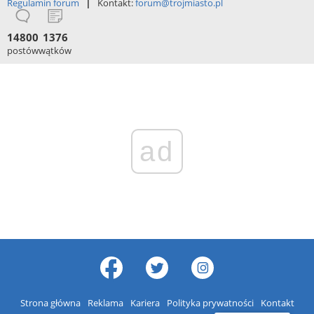
|
Regulamin forum
Kontakt:
forum@trojmiasto.pl
14800
1376
postów
wątków
ad
Strona główna
Reklama
Kariera
Polityka prywatności
Kontakt