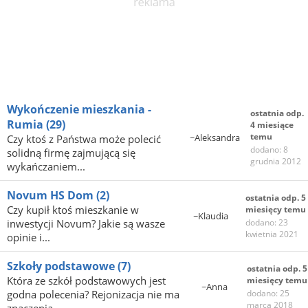
Wykończenie mieszkania -
ostatnia odp.
Rumia
(29)
4 miesiące
temu
~Aleksandra
Czy ktoś z Państwa może polecić
dodano: 8
solidną firmę zajmującą się
grudnia 2012
wykańczaniem...
Novum HS Dom
(2)
ostatnia odp. 5
Czy kupił ktoś mieszkanie w
miesięcy temu
~Klaudia
inwestycji Novum? Jakie są wasze
dodano: 23
kwietnia 2021
opinie i...
Szkoły podstawowe
(7)
ostatnia odp. 5
Która ze szkół podstawowych jest
miesięcy temu
~Anna
godna polecenia? Rejonizacja nie ma
dodano: 25
marca 2018