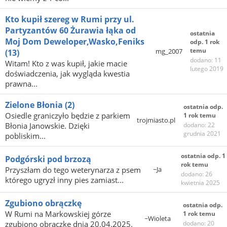
Kto kupił szereg w Rumi przy ul.
Partyzantów 60 Żurawia łąka od
ostatnia
Moj Dom Deweloper,Wasko,Feniks
odp. 1 rok
temu
mg_2007
(13)
dodano: 11
Witam! Kto z was kupił, jakie macie
lutego 2019
doświadczenia, jak wygląda kwestia
prawna...
Zielone Błonia
(2)
ostatnia odp.
Osiedle graniczyło będzie z parkiem
1 rok temu
trojmiasto.pl
Błonia Janowskie. Dzięki
dodano: 22
grudnia 2021
pobliskim...
ostatnia odp. 1
Podgórski pod brzozą
rok temu
Przyszłam do tego weterynarza z psem
~Ja
dodano: 26
którego ugryzł inny pies zamiast...
kwietnia 2025
Zgubiono obrączkę
ostatnia odp.
W Rumi na Markowskiej górze
1 rok temu
~Wioleta
zgubiono obrączkę dnia 20.04.2025.
dodano: 20