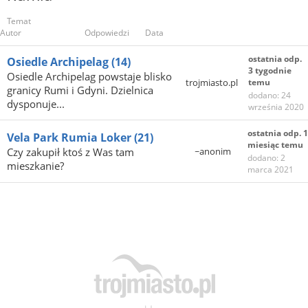
Temat
Autor
Odpowiedzi
Data
ostatnia odp.
Osiedle Archipelag
(14)
3 tygodnie
Osiedle Archipelag powstaje blisko
trojmiasto.pl
temu
granicy Rumi i Gdyni. Dzielnica
dodano: 24
dysponuje...
września 2020
ostatnia odp. 1
Vela Park Rumia Loker
(21)
miesiąc temu
Czy zakupił ktoś z Was tam
~anonim
dodano: 2
mieszkanie?
marca 2021