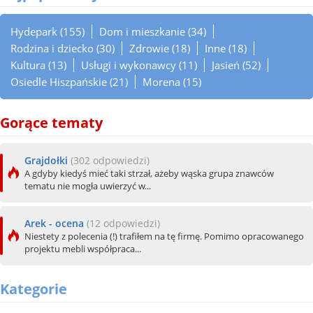
Hydepark (155)
Dom i mieszkanie (34)
Rodzina i dziecko (30)
Zdrowie (18)
Inne (18)
Kultura (13)
Usługi i wykonawcy (11)
Jasień (52)
Osiedle Hiszpańskie (21)
Morena (15)
Gorące tematy
Grajdołki
(302 odpowiedzi)
A gdyby kiedyś mieć taki strzał, ażeby wąska grupa znawców
tematu nie mogła uwierzyć w...
Arek - ocena
(12 odpowiedzi)
Niestety z polecenia (!) trafiłem na tę firmę. Pomimo opracowanego
projektu mebli współpraca...
Kategorie