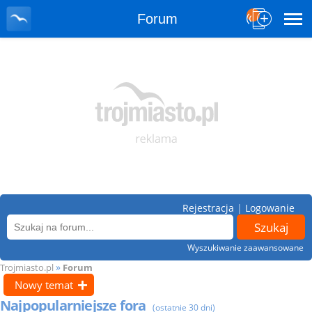
Forum
Rejestracja
|
Logowanie
Wyszukiwanie zaawansowane
»
Trojmiasto.pl
Forum
Nowy temat
Najpopularniejsze fora
(ostatnie 30 dni)