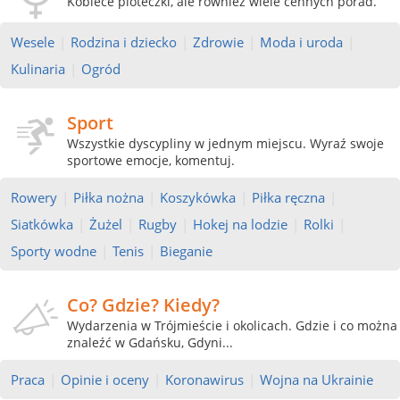
Kobiece ploteczki, ale również wiele cennych porad.
Wesele
|
Rodzina i dziecko
|
Zdrowie
|
Moda i uroda
|
Kulinaria
|
Ogród
Sport
Wszystkie dyscypliny w jednym miejscu. Wyraź swoje
sportowe emocje, komentuj.
Rowery
|
Piłka nożna
|
Koszykówka
|
Piłka ręczna
|
Siatkówka
|
Żużel
|
Rugby
|
Hokej na lodzie
|
Rolki
|
Sporty wodne
|
Tenis
|
Bieganie
Co? Gdzie? Kiedy?
Wydarzenia w Trójmieście i okolicach. Gdzie i co można
znaleźć w Gdańsku, Gdyni...
Praca
|
Opinie i oceny
|
Koronawirus
|
Wojna na Ukrainie